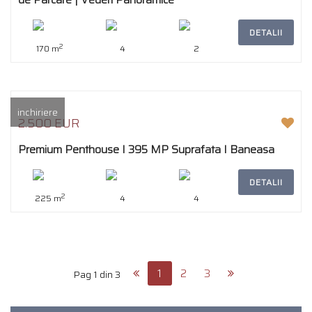
DETALII
2
170 m
4
2
inchiriere
2.500 EUR
Premium Penthouse I 395 MP Suprafata I Baneasa
DETALII
2
225 m
4
4
1
2
3
Pag 1 din 3