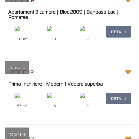
1.000 EUR
Apartament 3 camere | Bloc 2009 | Baneasa Lac |
Romatsa
DETALII
2
107 m
3
2
inchiriere
1.200 EUR
Prima Inchiriere I Modern I Vedere superba
DETALII
2
83 m
3
2
inchiriere