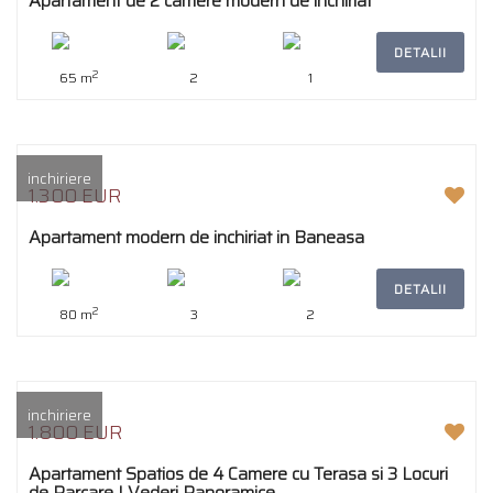
Apartament de 2 camere modern de inchiriat
DETALII
2
65 m
2
1
inchiriere
1.300 EUR
Apartament modern de inchiriat in Baneasa
DETALII
2
80 m
3
2
inchiriere
1.800 EUR
Apartament Spatios de 4 Camere cu Terasa si 3 Locuri
de Parcare | Vederi Panoramice