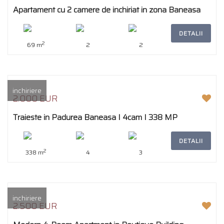
Apartament cu 2 camere de inchiriat in zona Baneasa
DETALII
2
69 m
2
2
inchiriere
2.000 EUR
Traieste in Padurea Baneasa I 4cam I 338 MP
DETALII
2
338 m
4
3
inchiriere
2.500 EUR