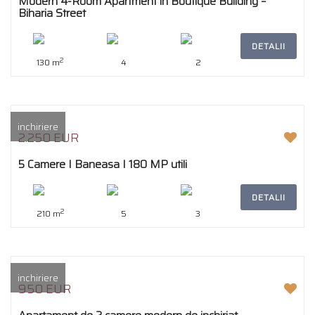
Modern 4-Room Apartment in Boutique Building –
Biharia Street
DETALII
2
130 m
4
2
inchiriere
2.250 EUR
5 Camere I Baneasa I 180 MP utili
DETALII
2
210 m
5
3
inchiriere
950 EUR