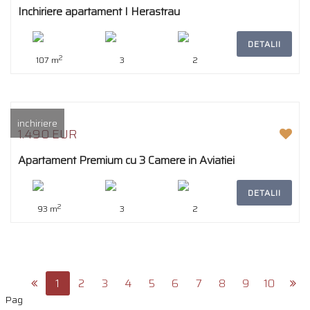
Inchiriere apartament I Herastrau
DETALII
2
107 m
3
2
inchiriere
1.490 EUR
Apartament Premium cu 3 Camere in Aviatiei
DETALII
2
93 m
3
2
1
2
3
4
5
6
7
8
9
10
Pag