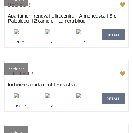
inchiriere
950 EUR
Apartament renovat Ultracentral | Armeneasca | Str.
Paleologu || 2 camere + camera birou
DETALII
2
70 m
2
2
inchiriere
1.000 EUR
Inchiriere apartament I Herastrau
DETALII
2
67 m
2
1
inchiriere