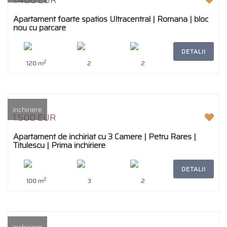
1.400 EUR
Apartament foarte spatios Ultracentral | Romana | bloc
nou cu parcare
DETALII
2
120 m
2
2
inchiriere
1.500 EUR
Apartament de inchiriat cu 3 Camere | Petru Rares |
Titulescu | Prima inchiriere
DETALII
2
100 m
3
2