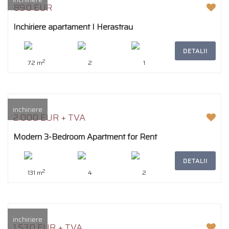
890 EUR
Inchiriere apartament I Herastrau
DETALII
2
72 m
2
1
inchiriere
2.000 EUR + TVA
Modern 3-Bedroom Apartment for Rent
DETALII
2
131 m
4
2
inchiriere
1.530 EUR + TVA