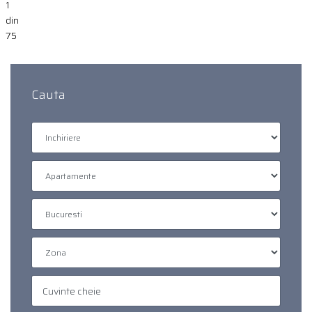
1
din
75
Cauta