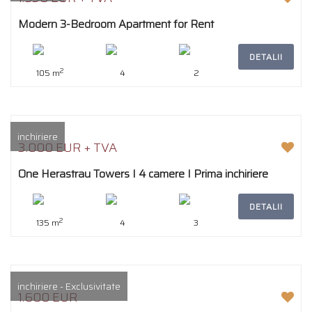
Modern 3-Bedroom Apartment for Rent
DETALII
2
105 m
4
2
inchiriere
3.000 EUR + TVA
One Herastrau Towers I 4 camere I Prima inchiriere
DETALII
2
135 m
4
3
inchiriere - Exclusivitate
1.600 EUR