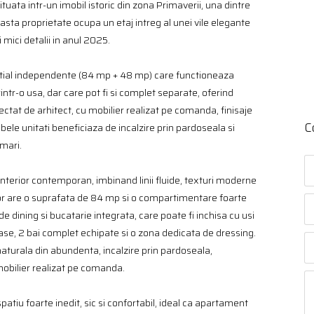
ituata intr-un imobil istoric din zona Primaverii, una dintre
asta proprietate ocupa un etaj intreg al unei vile elegante
 mici detalii in anul 2025.
ntial independente (84 mp + 48 mp) care functioneaza
ntr-o usa, dar care pot fi si complet separate, oferind
ectat de arhitect, cu mobilier realizat pe comanda, finisaje
C
ele unitati beneficiaza de incalzire prin pardoseala si
mari.
nterior contemporan, imbinand linii fluide, texturi moderne
rior are o suprafata de 84 mp si o compartimentare foarte
e dining si bucatarie integrata, care poate fi inchisa cu usi
oase, 2 bai complet echipate si o zona dedicata de dressing.
naturala din abundenta, incalzire prin pardoseala,
mobilier realizat pe comanda.
tiu foarte inedit, sic si confortabil, ideal ca apartament