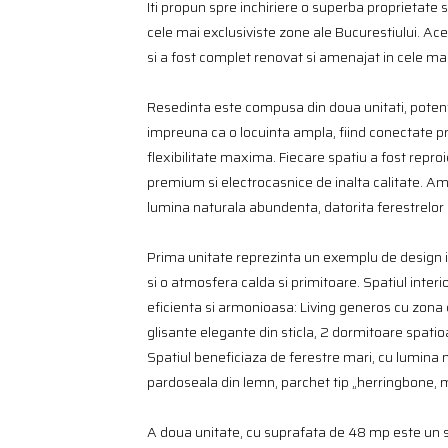
Iti propun spre inchiriere o superba proprietate s
cele mai exclusiviste zone ale Bucurestiului. Ace
si a fost complet renovat si amenajat in cele mai
Resedinta este compusa din doua unitati, pote
impreuna ca o locuinta ampla, fiind conectate pri
flexibilitate maxima. Fiecare spatiu a fost reproi
premium si electrocasnice de inalta calitate. Amb
lumina naturala abundenta, datorita ferestrelor 
Prima unitate reprezinta un exemplu de design i
si o atmosfera calda si primitoare. Spatiul inte
eficienta si armonioasa: Living generos cu zona d
glisante elegante din sticla, 2 dormitoare spati
Spatiul beneficiaza de ferestre mari, cu lumina 
pardoseala din lemn, parchet tip „herringbone, 
A doua unitate, cu suprafata de 48 mp este un spa