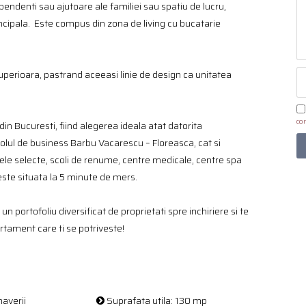
endenti sau ajutoare ale familiei sau spatiu de lucru,
incipala. Este compus din zona de living cu bucatarie
superioara, pastrand aceeasi linie de design ca unitatea
con
in Bucuresti, fiind alegerea ideala atat datorita
polul de business Barbu Vacarescu – Floreasca, cat si
nele selecte, scoli de renume, centre medicale, centre spa
 este situata la 5 minute de mers.
un portofoliu diversificat de proprietati spre inchiriere si te
rtament care ti se potriveste!
averii
Suprafata utila: 130 mp