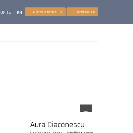
Proprietatea Ta
Cererea Ta
VORITE
EN
Aura Diaconescu
Senior Consultant & Founding Partner