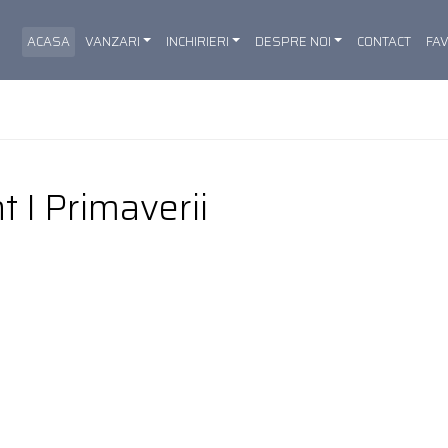
ACASA
VANZARI
INCHIRIERI
DESPRE NOI
CONTACT
FA
t I Primaverii