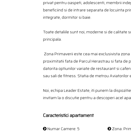
privat pentru oaspeti, adolescenti, membrii indep
beneficiind si de intrare separata de locuinta pr
integrate, dormitor si baie.
Toate detaliile sunt noi, moderne si de calitate 
principala.
Zona Primaverii este cea mai exclusivista zona d
proximitatii fata de Parcul Herastrau si fata de 
datorita optiunilor variate de restaurant si cafe
sau sali de fitness. Statia de metrou Aviatorilor
Noi, echipa Leader Estate, iti punem la dispozitie 
invitam la o discutie pentru a descoperi acel apa
Caracteristici apartament
Numar Camere: 5
Zona: Prim