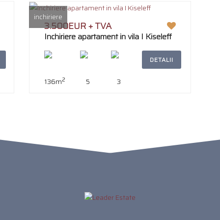
inchiriere
3.500EUR + TVA
Inchiriere apartament in vila I Kiseleff
DETALII
2
136m
5
3