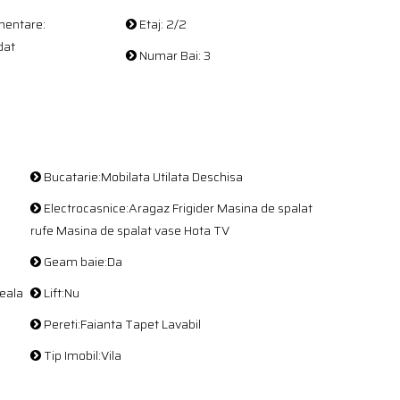
entare:
Etaj: 2/2
dat
Numar Bai: 3
Bucatarie:Mobilata Utilata Deschisa
Electrocasnice:Aragaz Frigider Masina de spalat
rufe Masina de spalat vase Hota TV
Geam baie:Da
seala
Lift:Nu
Pereti:Faianta Tapet Lavabil
Tip Imobil:Vila