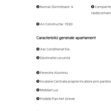
Numar Dormitoare: 4
Compartim
nedecoman
An Constructie: 1930
Caracteristici generale apartament
Aer Conditionat:Da
Destinatie:Locuinta
Ferestre:Aluminiu
Incalzire:Centrala proprie Incalzire prin pardo
Mobilat:Lux
Podele:Parchet Gresie