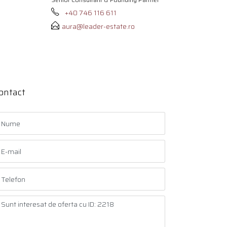
+40 746 116 611
aura@leader-estate.ro
ontact