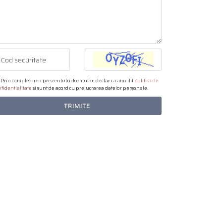
Prin completarea prezentului formular, declar ca am citit
politica de
fidentialitate
si sunt de acord cu prelucrarea datelor personale.
TRIMITE