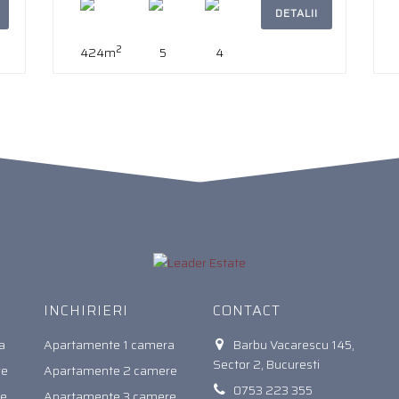
DETALII
2
424m
5
4
INCHIRIERI
CONTACT
a
Apartamente 1 camera
Barbu Vacarescu 145,
Sector 2, Bucuresti
re
Apartamente 2 camere
0753 223 355
re
Apartamente 3 camere