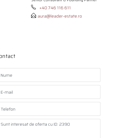
+40 746 116 611
aura@leader-estate.ro
ontact