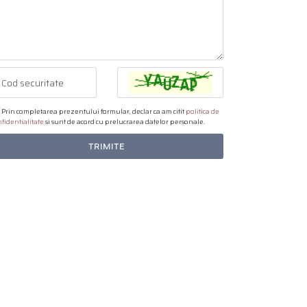
Prin completarea prezentului formular, declar ca am citit
politica de
fidentialitate
si sunt de acord cu prelucrarea datelor personale.
TRIMITE