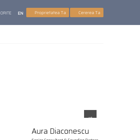
Proprietatea Ta
Cererea Ta
VORITE
EN
Aura Diaconescu
Senior Consultant & Founding Partner