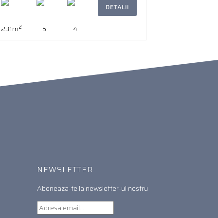
DETALII
2
231m
5
4
NEWSLETTER
Aboneaza-te la newsletter-ul nostru