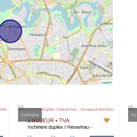
Leaflet
inchiriere
inc
2.800EUR + TVA
Inchiriere duplex I Herastrau -
Soseaua Nordului