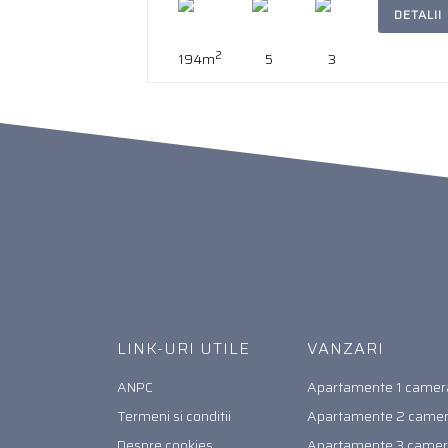
DETALII
2
194m
5
3
LINK-URI UTILE
VANZARI
ANPC
Apartamente 1 camer
Termeni si conditii
Apartamente 2 came
Despre cookies
Apartamente 3 came