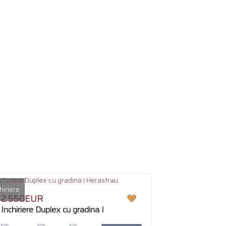
hiriere
2.550EUR
Inchiriere Duplex cu gradina I
Herastrau