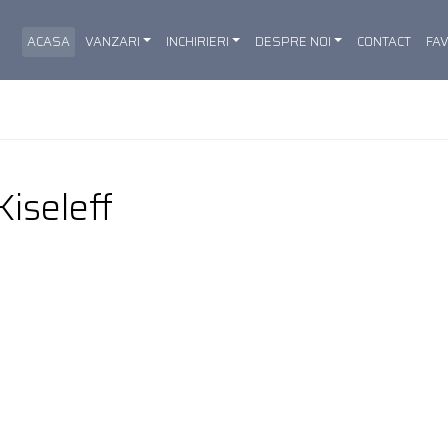
ACASA
VANZARI
INCHIRIERI
DESPRE NOI
CONTACT
FA
Kiseleff