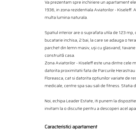
Va prezentam spre inchiriere un apartament elegan
1936, in zona rezidentiala Aviatorilor - Kiseleff
multa lumina naturala.
Spatiul interior are o suprafata utila de 123 mp
bucatarie inchisa, 2 bai, la care se adauga o ter
parchet din lemn masiv, uși cu glasvand, tavane în
construită casa.
Zona Aviatorilor - Kiseleff este una dintre cele m
datorita proximitatii fata de Parcurile Herastrau
Floreasca, cat si datorita optiunilor variate de r
medicale, centre spa sau sali de fitness. Statia 
Noi, echipa Leader Estate, iti punem la dispozitie 
invitam la o discutie pentru a descoperi acel apa
Caracteristici apartament