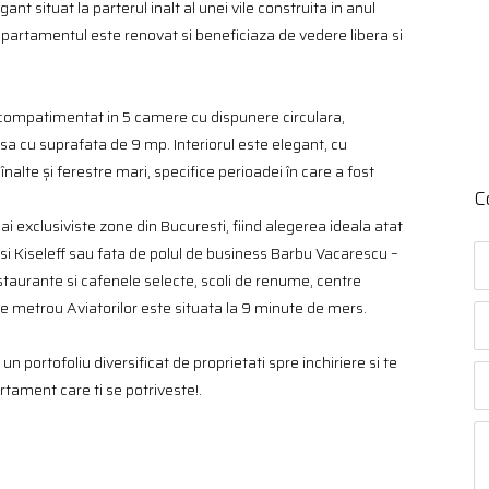
t situat la parterul inalt al unei vile construita in anul
. Apartamentul este renovat si beneficiaza de vedere libera si
, compatimentat in 5 camere cu dispunere circulara,
asa cu suprafata de 9 mp. Interiorul este elegant, cu
alte și ferestre mari, specifice perioadei în care a fost
C
ai exclusiviste zone din Bucuresti, fiind alegerea ideala atat
 si Kiseleff sau fata de polul de business Barbu Vacarescu –
estaurante si cafenele selecte, scoli de renume, centre
de metrou Aviatorilor este situata la 9 minute de mers.
un portofoliu diversificat de proprietati spre inchiriere si te
rtament care ti se potriveste!.