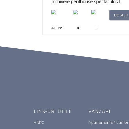
Inchiriere penthouse spectaculos I
Herastrau - Soseaua Nordului
DETALII
2
403m
4
3
LINK-URI UTILE
VANZARI
ANPC
Apartamente 1 camer