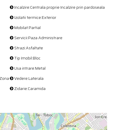
Incalzire:Centrala proprie Incalzire prin pardoseala
Izolatii termice:Exterior
Mobilat:Partial
Servicii:Paza Administrare
Strazi:Asfaltate
Tip Imobil:Bloc
Usa intrare:Metal
 Zona
Vedere:Laterala
Zidarie:Caramida