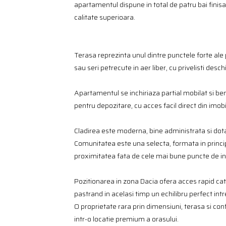
apartamentul dispune in total de patru bai finis
calitate superioara.
Terasa reprezinta unul dintre punctele forte ale 
sau seri petrecute in aer liber, cu privelisti desc
Apartamentul se inchiriaza partial mobilat si be
pentru depozitare, cu acces facil direct din imobi
Cladirea este moderna, bine administrata si dota
Comunitatea este una selecta, formata in principa
proximitatea fata de cele mai bune puncte de int
Pozitionarea in zona Dacia ofera acces rapid catre
pastrand in acelasi timp un echilibru perfect int
O proprietate rara prin dimensiuni, terasa si co
intr-o locatie premium a orasului.