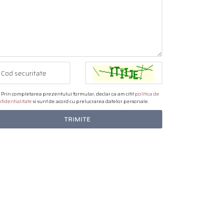
Prin completarea prezentului formular, declar ca am citit
politica de
fidentialitate
si sunt de acord cu prelucrarea datelor personale.
TRIMITE