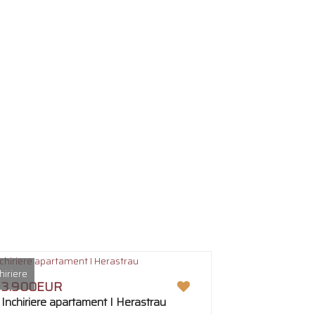
hiriere
3.900EUR
Inchiriere apartament I Herastrau