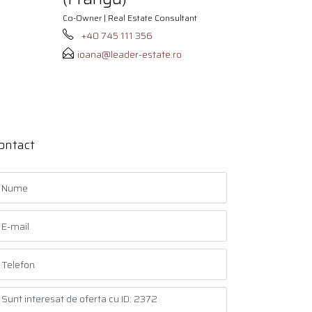
Co-Owner | Real Estate Consultant
+40 745 111 356
ioana@leader-estate.ro
ontact