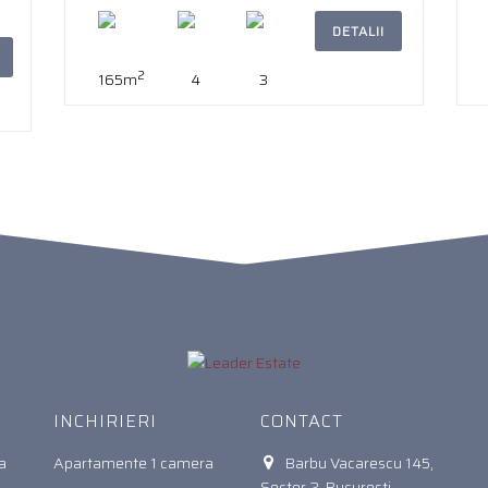
DETALII
2
165m
4
3
INCHIRIERI
CONTACT
a
Apartamente 1 camera
Barbu Vacarescu 145,
Sector 2, Bucuresti