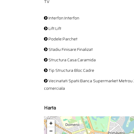
TV
Interfon:Interfon
Lift:Lift
Podele:Parchet
Stadiu Finisare:Finalizat
Structura Casa:Caramida
Tip Structura Bloc:Cadre
Vecinatati Spatii:Banca Supermarket Metrou
comerciala
Harta
+
−