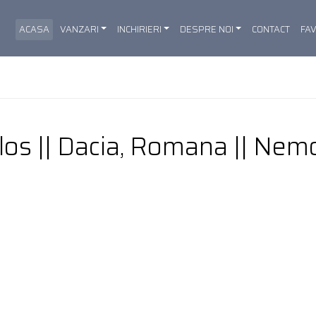
ACASA
VANZARI
INCHIRIERI
DESPRE NOI
CONTACT
FA
os || Dacia, Romana || Nemo