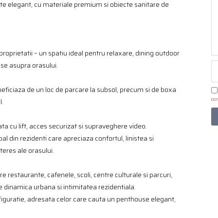
ate elegant, cu materiale premium si obiecte sanitare de
proprietatii – un spatiu ideal pentru relaxare, dining outdoor
hise asupra orasului.
neficiaza de un loc de parcare la subsol, precum si de boxa
con
l.
ta cu lift, acces securizat si supraveghere video.
l din rezidenti care apreciaza confortul, linistea si
eres ale orasului.
 restaurante, cafenele, scoli, centre culturale si parcuri,
re dinamica urbana si intimitatea rezidentiala.
nfiguratie, adresata celor care cauta un penthouse elegant,