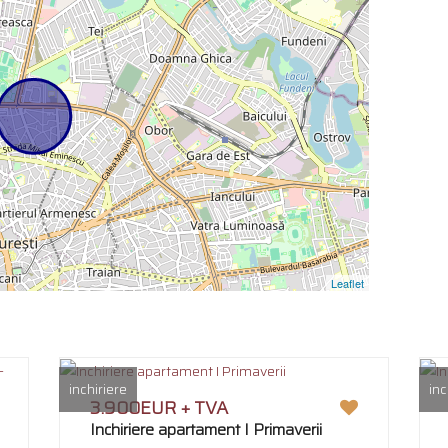
Leaflet
inchiriere
inc
3.900EUR + TVA
Inchiriere apartament I Primaverii