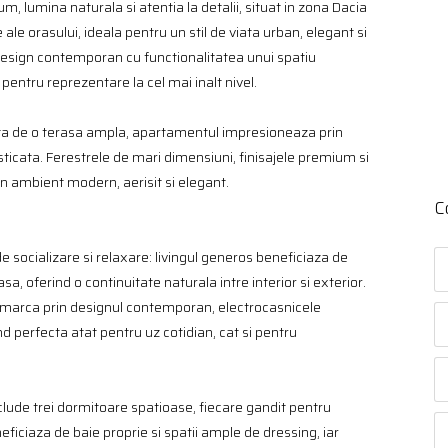
 lumina naturala si atentia la detalii, situat in zona Dacia
ale orasului, ideala pentru un stil de viata urban, elegant si
design contemporan cu functionalitatea unui spatiu
pentru reprezentare la cel mai inalt nivel.
ta de o terasa ampla, apartamentul impresioneaza prin
icata. Ferestrele de mari dimensiuni, finisajele premium si
n ambient modern, aerisit si elegant.
C
 socializare si relaxare: livingul generos beneficiaza de
sa, oferind o continuitate naturala intre interior si exterior.
remarca prin designul contemporan, electrocasnicele
nd perfecta atat pentru uz cotidian, cat si pentru
clude trei dormitoare spatioase, fiecare gandit pentru
eficiaza de baie proprie si spatii ample de dressing, iar