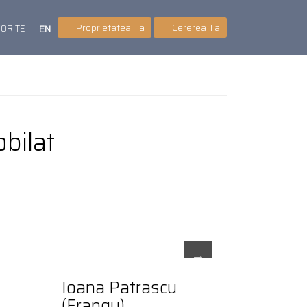
Proprietatea Ta
Cererea Ta
VORITE
EN
bilat
Ioana Patrascu
(Frangu)