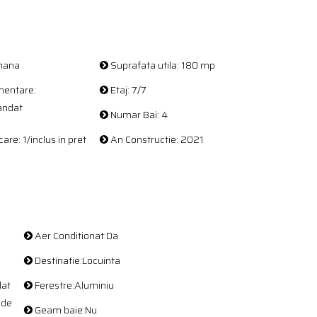
mana
Suprafata utila: 180 mp
entare:
Etaj: 7/7
andat
Numar Bai: 4
are: 1/inclus in pret
An Constructie: 2021
Aer Conditionat:Da
Destinatie:Locuinta
lat
Ferestre:Aluminiu
nde
Geam baie:Nu