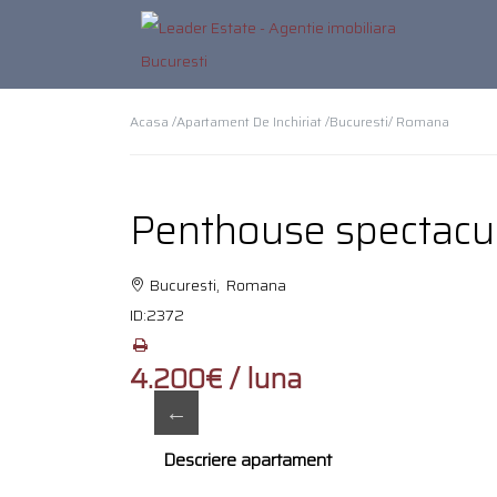
Acasa /
Apartament De Inchiriat /
Bucuresti
/ Romana
Penthouse spectacul
Bucuresti, Romana
ID:
2372
4.200€ / luna
Descriere apartament