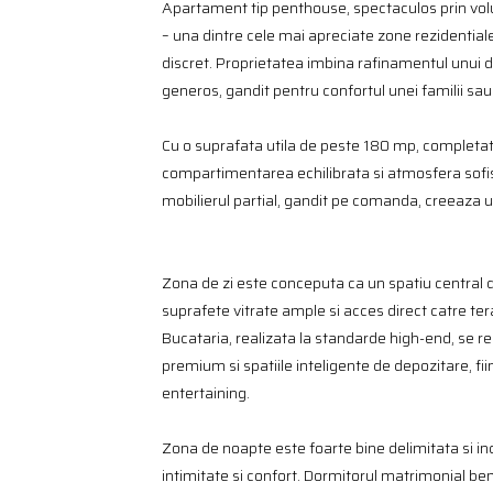
Apartament tip penthouse, spectaculos prin volum,
– una dintre cele mai apreciate zone rezidentiale 
discret. Proprietatea imbina rafinamentul unui 
generos, gandit pentru confortul unei familii sau 
Cu o suprafata utila de peste 180 mp, completa
compartimentarea echilibrata si atmosfera sofist
mobilierul partial, gandit pe comanda, creeaza u
Zona de zi este conceputa ca un spatiu central de
suprafete vitrate ample si acces direct catre tera
Bucataria, realizata la standarde high-end, se 
premium si spatiile inteligente de depozitare, fii
entertaining.
Zona de noapte este foarte bine delimitata si in
intimitate si confort. Dormitorul matrimonial ben