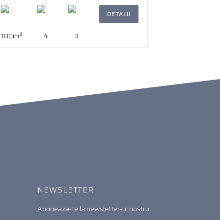
DETALII
2
180m
4
3
NEWSLETTER
Aboneaza-te la newsletter-ul nostru