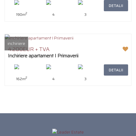
DETALII
2
190m
4
3
inchiriere
4.200EUR + TVA
Inchiriere apartament I Primaverii
DETALII
2
162m
4
3