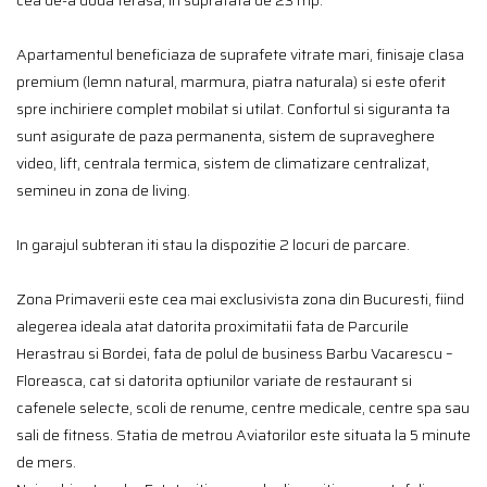
cea de-a doua terasa, in suprafata de 23 mp.
Apartamentul beneficiaza de suprafete vitrate mari, finisaje clasa
premium (lemn natural, marmura, piatra naturala) si este oferit
spre inchiriere complet mobilat si utilat. Confortul si siguranta ta
sunt asigurate de paza permanenta, sistem de supraveghere
video, lift, centrala termica, sistem de climatizare centralizat,
semineu in zona de living.
In garajul subteran iti stau la dispozitie 2 locuri de parcare.
Zona Primaverii este cea mai exclusivista zona din Bucuresti, fiind
alegerea ideala atat datorita proximitatii fata de Parcurile
Herastrau si Bordei, fata de polul de business Barbu Vacarescu –
Floreasca, cat si datorita optiunilor variate de restaurant si
cafenele selecte, scoli de renume, centre medicale, centre spa sau
sali de fitness. Statia de metrou Aviatorilor este situata la 5 minute
de mers.