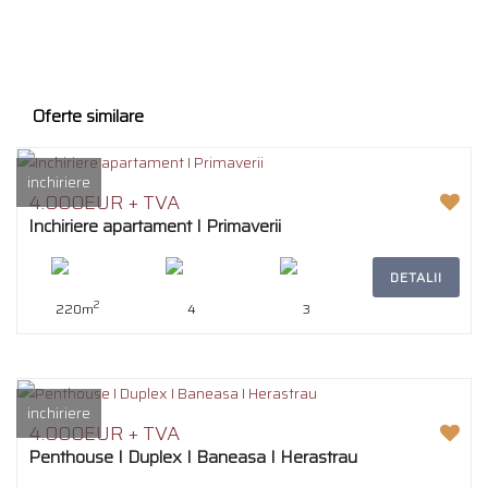
Oferte similare
inchiriere
4.000EUR + TVA
Inchiriere apartament I Primaverii
DETALII
2
220m
4
3
inchiriere
4.000EUR + TVA
Penthouse I Duplex I Baneasa I Herastrau