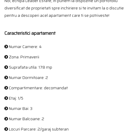
Noi, echipa Leader Estate, iti punem la dispozitie un portofoliu
diversificat de proprietati spre inchiriere si te invitam la o discutie
pentru a descoperi acel apartament care ti se potriveste!
Caracteristici apartament
Numar Camere: 4
Zona: Primaverii
Suprafata utila: 178 mp
Numar Dormitoare: 2
Compartimentare: decomandat
Etaj: 1/5
Numar Bai: 3
Numar Balcoane: 2
Locuri Parcare: 2/garaj subteran