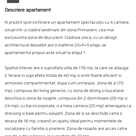
Descriere apartament
Iti prezint spre inchiriere un apartament spectaculos cu 4 camere,
situat intr-o cladire landmark din zona Primaverii, cea mai
exclusivista zona din Bucuresti. Cladirea unica, cu un design
architectural deosebit are o inaltime 2S+P+5 etaje, iar
apartamentul propus este situat la etajul 1.
Spatiul interior are o suprafata utila de 178 mp, la care se adauga
2 terase in suprafata totala de 40 mp si este foarte eficient si
armonios compartimentat, dupa cum urmeaza: zona de zi (70
mp), compusa din living generos, cu zona de dining si bucatarie
deschisa si zona de noapte, compusa din 2 dormitoare (26 mp si
24 mp), cu bai incorporate, o a treia camera (20 mp) amenajata ca
dressing si baie pentru oaspeti. Zona de zi se deschide catre o
terasa de 16 mp, creand un spatiu ideal pentru momentele de
socializare cu familia si prietenii. Zona de noapte are acces catre