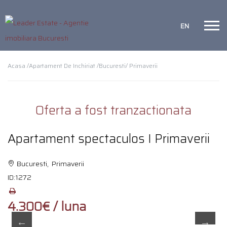
EN
Acasa /
Apartament De Inchiriat /
Bucuresti
/ Primaverii
Oferta a fost tranzactionata
Apartament spectaculos I Primaverii
Bucuresti, Primaverii
ID:
1272
4.300€ / luna