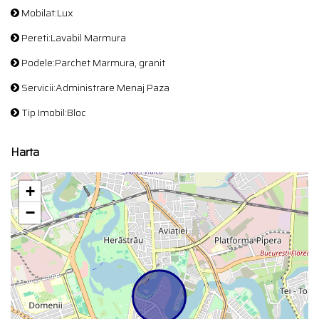
Mobilat:Lux
Pereti:Lavabil Marmura
Podele:Parchet Marmura, granit
Servicii:Administrare Menaj Paza
Tip Imobil:Bloc
Harta
+
−