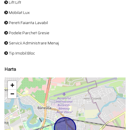
Lift:Lift
Mobilat:Lux
Pereti:Faianta Lavabil
Podele:Parchet Gresie
Servicii:Administrare Menaj
Tip Imobil:Bloc
Harta
+
−