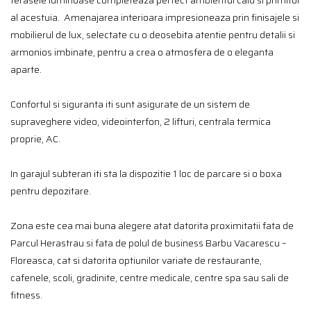
terasele luminoase completeaza perfect ambientul cald si primitor
al acestuia. Amenajarea interioara impresioneaza prin finisajele si
mobilierul de lux, selectate cu o deosebita atentie pentru detalii si
armonios imbinate, pentru a crea o atmosfera de o eleganta
aparte.
Confortul si siguranta iti sunt asigurate de un sistem de
supraveghere video, videointerfon, 2 lifturi, centrala termica
proprie, AC.
In garajul subteran iti sta la dispozitie 1 loc de parcare si o boxa
pentru depozitare.
Zona este cea mai buna alegere atat datorita proximitatii fata de
Parcul Herastrau si fata de polul de business Barbu Vacarescu –
Floreasca, cat si datorita optiunilor variate de restaurante,
cafenele, scoli, gradinite, centre medicale, centre spa sau sali de
fitness.