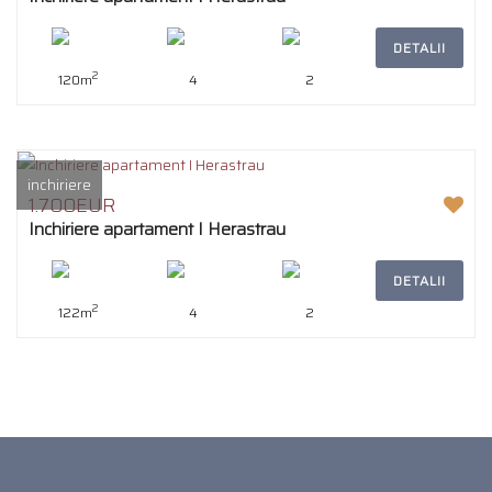
DETALII
2
120m
4
2
inchiriere
1.700EUR
Inchiriere apartament I Herastrau
DETALII
2
122m
4
2