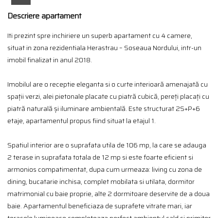
Descriere apartament
Iti prezint spre inchiriere un superb apartament cu 4 camere,
situat in zona rezidentiala Herastrau – Soseaua Nordului, intr-un
imobil finalizat in anul 2018.
Imobilul are o receptie eleganta si o curte interioară amenajată cu
spații verzi, alei pietonale placate cu piatră cubică, pereți placați cu
piatră naturală și iluminare ambientală. Este structurat 2S+P+6
etaje, apartamentul propus fiind situat la etajul 1.
Spatiul interior are o suprafata utila de 106 mp, la care se adauga
2 terase in suprafata totala de 12 mp si este foarte eficient si
armonios compatimentat, dupa cum urmeaza: living cu zona de
dining, bucatarie inchisa, complet mobilata si utilata, dormitor
matrimonial cu baie proprie, alte 2 dormitoare deservite de a doua
baie. Apartamentul beneficiaza de suprafete vitrate mari, iar