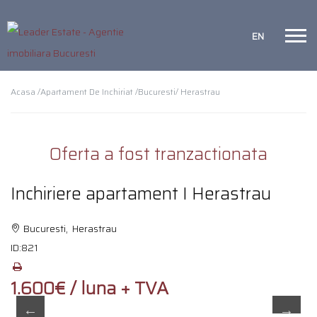
EN
Acasa /
Apartament De Inchiriat /
Bucuresti
/ Herastrau
Oferta a fost tranzactionata
Inchiriere apartament I Herastrau
Bucuresti, Herastrau
ID:
821
1.600€ / luna + TVA