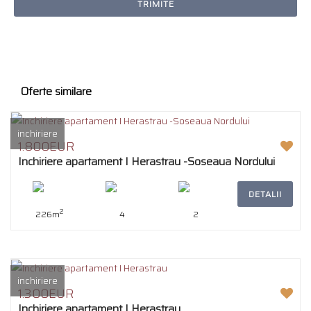
TRIMITE
Oferte similare
inchiriere
1.800EUR
Inchiriere apartament I Herastrau -Soseaua Nordului
DETALII
2
226m
4
2
inchiriere
1.300EUR
Inchiriere apartament I Herastrau