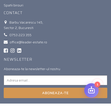
Spatii birouri
CONTACT
Barbu Vacarescu 145,
Sector 2, Bucuresti
0753 223 355
office@leader-estate.ro
NEWSLETTER
Aboneaza-te la newsletter-ul nostru
💬 Sunt aici pentru tine!
1
ABONEAZA-TE
© 2026. Toate drepturile rezervate.