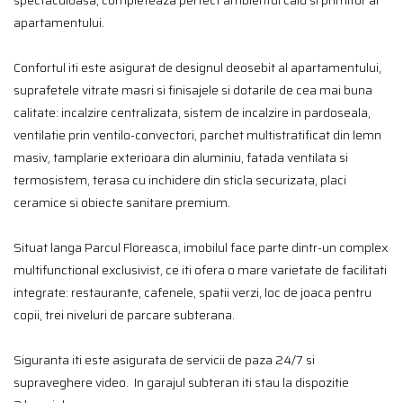
spectaculoasa, completeaza perfect ambientul cald si primitor al
apartamentului.
Confortul iti este asigurat de designul deosebit al apartamentului,
suprafetele vitrate masri si finisajele si dotarile de cea mai buna
calitate: incalzire centralizata, sistem de incalzire in pardoseala,
ventilatie prin ventilo-convectori, parchet multistratificat din lemn
masiv, tamplarie exterioara din aluminiu, fatada ventilata si
termosistem, terasa cu inchidere din sticla securizata, placi
ceramice si obiecte sanitare premium.
Situat langa Parcul Floreasca, imobilul face parte dintr-un complex
multifunctional exclusivist, ce iti ofera o mare varietate de facilitati
integrate: restaurante, cafenele, spatii verzi, loc de joaca pentru
copii, trei niveluri de parcare subterana.
Siguranta iti este asigurata de servicii de paza 24/7 si
supraveghere video. In garajul subteran iti stau la dispozitie