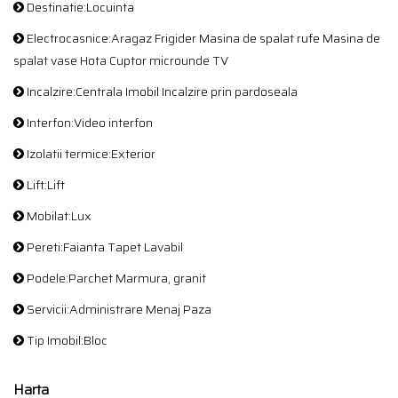
Destinatie:Locuinta
Electrocasnice:Aragaz Frigider Masina de spalat rufe Masina de
spalat vase Hota Cuptor microunde TV
Incalzire:Centrala Imobil Incalzire prin pardoseala
Interfon:Video interfon
Izolatii termice:Exterior
Lift:Lift
Mobilat:Lux
Pereti:Faianta Tapet Lavabil
Podele:Parchet Marmura, granit
Servicii:Administrare Menaj Paza
Tip Imobil:Bloc
Harta