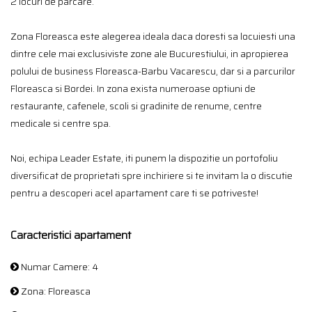
2 locuri de parcare.
Zona Floreasca este alegerea ideala daca doresti sa locuiesti una
dintre cele mai exclusiviste zone ale Bucurestiului, in apropierea
polului de business Floreasca-Barbu Vacarescu, dar si a parcurilor
Floreasca si Bordei. In zona exista numeroase optiuni de
restaurante, cafenele, scoli si gradinite de renume, centre
medicale si centre spa.
Noi, echipa Leader Estate, iti punem la dispozitie un portofoliu
diversificat de proprietati spre inchiriere si te invitam la o discutie
pentru a descoperi acel apartament care ti se potriveste!
Caracteristici apartament
Numar Camere: 4
Zona: Floreasca