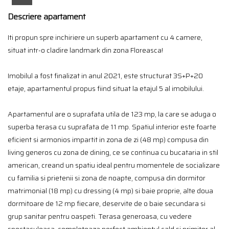
Descriere apartament
Iti propun spre inchiriere un superb apartament cu 4 camere,
situat intr-o cladire landmark din zona Floreasca!
Imobilul a fost finalizat in anul 2021, este structurat 3S+P+20
etaje, apartamentul propus fiind situat la etajul 5 al imobilului.
Apartamentul are o suprafata utila de 123 mp, la care se aduga o
superba terasa cu suprafata de 11 mp. Spatiul interior este foarte
eficient si armonios impartit in zona de zi (48 mp) compusa din
living generos cu zona de dining, ce se continua cu bucataria in stil
american, creand un spatiu ideal pentru momentele de socializare
cu familia si prietenii si zona de noapte, compusa din dormitor
matrimonial (18 mp) cu dressing (4 mp) si baie proprie, alte doua
dormitoare de 12 mp fiecare, deservite de o baie secundara si
grup sanitar pentru oaspeti. Terasa generoasa, cu vedere