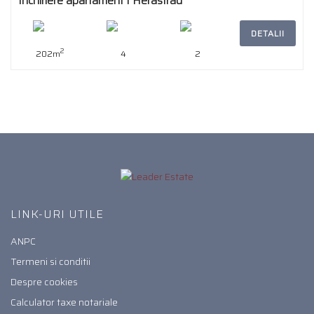
Inchiriere apartament I Herastrau
DETALII
2
202m
4
2
LINK-URI UTILE
ANPC
Termeni si conditii
Despre cookies
Calculator taxe notariale