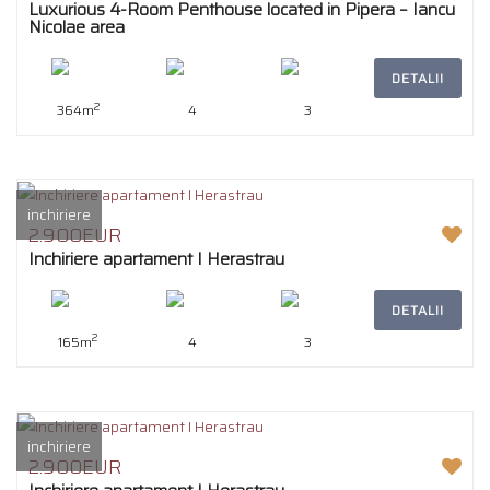
Luxurious 4-Room Penthouse located in Pipera – Iancu
Nicolae area
DETALII
2
364m
4
3
inchiriere
2.900EUR
Inchiriere apartament I Herastrau
DETALII
2
165m
4
3
inchiriere
2.900EUR