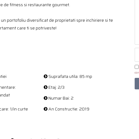
tre de fitness si restaurante gourmet.
un portofoliu diversificat de proprietati spre inchiriere si te
rtament care ti se potriveste!
con
tiei
Suprafata utila: 85 mp
entare:
Etaj: 2/3
andat
Numar Bai: 2
are: 1/in curte
An Constructie: 2019