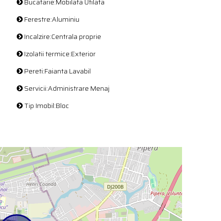
Bucatarie:Mobilata Utilata
Ferestre:Aluminiu
Incalzire:Centrala proprie
Izolatii termice:Exterior
Pereti:Faianta Lavabil
Servicii:Administrare Menaj
Tip Imobil:Bloc