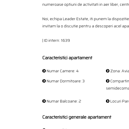
numeroase optiuni de activitati in aer liber, cen
Noi, echipa Leader Estate, iti punem la dispozitie 
invitam la o discutie pentru a descoperi acel apa
| ID intern: 1639
Caracteristici apartament
Numar Camere: 4
Zona: Avia
Numar Dormitoare: 3
Compartim
semidecom
Numar Balcoane: 2
Locuri Parc
Caracteristici generale apartament