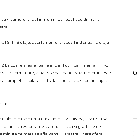
, cu 4 camere, situat intr-un imobil boutique din zona
strau.
turat S+P+3 etaje, apartamentul propus fiind situat la etajul
ga 2 balcoane si este foarte eficient compartimentat intr-o
C
chisa, 2 dormitoare, 2 bai, si 2 balcoane. Apartamentul este
ia complet mobilata si utilata si beneficiaza de finisaje si
arcare.
ind o alegere excelenta daca apreciezi linistea, discretia sau
 optiuni de restaurante, cafenele, scoli si gradinite de
a minute de mers se afla Parcul Herastrau, care ofera