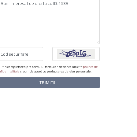
Prin completarea prezentului formular, declar ca am citit
politica de
fidentialitate
si sunt de acord cu prelucrarea datelor personale.
TRIMITE