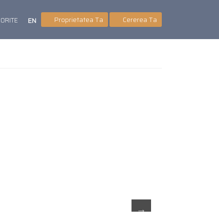
Proprietatea Ta
Cererea Ta
VORITE
EN