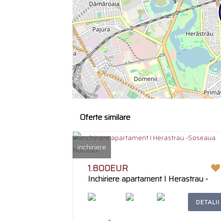
Oferte similare
inchiriere
1.800EUR
Inchiriere apartament I Herastrau -
Soseaua Nordului
DETALII