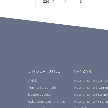
2
226m
4
2
LINK-URI UTILE
VANZARI
ANPC
Apartamente 1 camer
Termeni si conditii
Apartamente 2 came
Despre cookies
Apartamente 3 came
Calculator taxe notariale
Apartamente 4+ cam