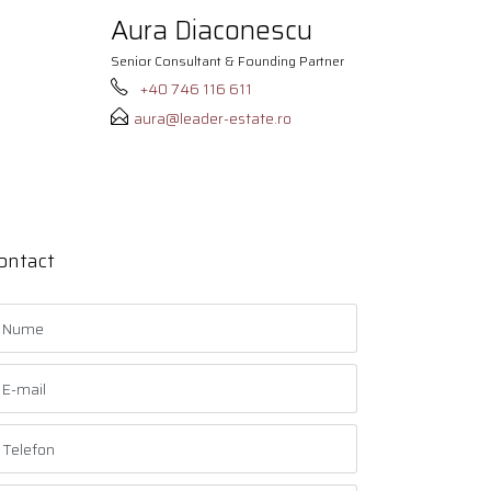
Aura Diaconescu
Senior Consultant & Founding Partner
+40 746 116 611
aura@leader-estate.ro
ontact