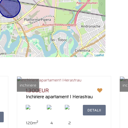
Leaflet
inchiriere
inc
1.300EUR
Inchiriere apartament I Herastrau
DETALII
2
120m
4
2