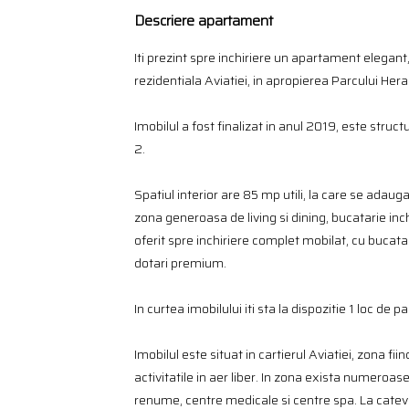
Descriere apartament
Iti prezint spre inchiriere un apartament elegant
rezidentiala Aviatiei, in apropierea Parcului Hera
Imobilul a fost finalizat in anul 2019, este struc
2.
Spatiul interior are 85 mp utili, la care se adau
zona generoasa de living si dining, bucatarie in
oferit spre inchiriere complet mobilat, cu bucatar
dotari premium.
In curtea imobilului iti sta la dispozitie 1 loc de p
Imobilul este situat in cartierul Aviatiei, zona fi
activitatile in aer liber. In zona exista numeroase
renume, centre medicale si centre spa. La catev