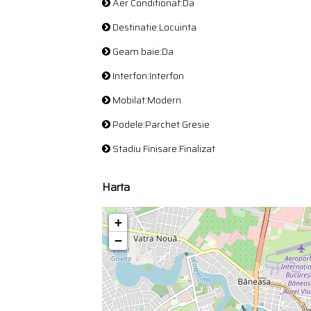
Aer Conditionat:Da
Destinatie:Locuinta
Geam baie:Da
Interfon:Interfon
Mobilat:Modern
Podele:Parchet Gresie
Stadiu Finisare:Finalizat
Harta
+
−