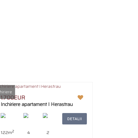
hiriere
1.700EUR
Inchiriere apartament I Herastrau
DETALII
2
122m
4
2