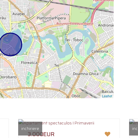
Leaflet
inchiriere
inc
3.000EUR