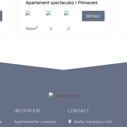
Apartament spectaculos I Primaverii
DETALII
2
165m
3
2
INCHIRIERI
CONTACT
a
Apartamente 1 camera
Barbu Vacarescu 145,