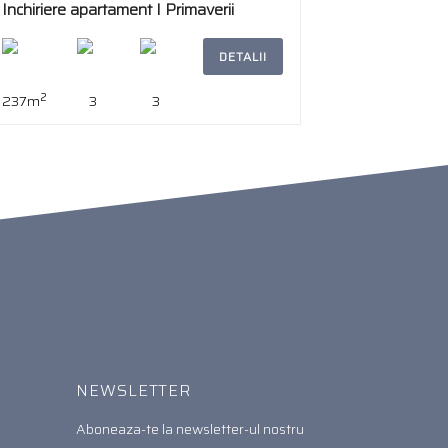
Inchiriere apartament I Primaverii
DETALII
2
237m
3
3
NEWSLETTER
Aboneaza-te la newsletter-ul nostru