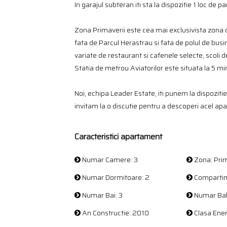
In garajul subteran iti sta la dispozitie 1 loc de pa
Zona Primaverii este cea mai exclusivista zona di
fata de Parcul Herastrau si fata de polul de busi
variate de restaurant si cafenele selecte, scoli 
Statia de metrou Aviatorilor este situata la 5 m
Noi, echipa Leader Estate, iti punem la dispozitie 
invitam la o discutie pentru a descoperi acel apa
Caracteristici apartament
Numar Camere: 3
Zona: Prim
Numar Dormitoare: 2
Compartim
Numar Bai: 3
Numar Bal
An Constructie: 2010
Clasa Ener