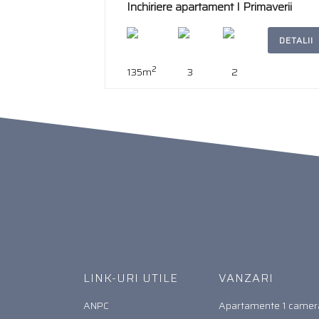
Inchiriere apartament I Primaverii
DETALII
2
135m
3
2
LINK-URI UTILE
VANZARI
ANPC
Apartamente 1 camer