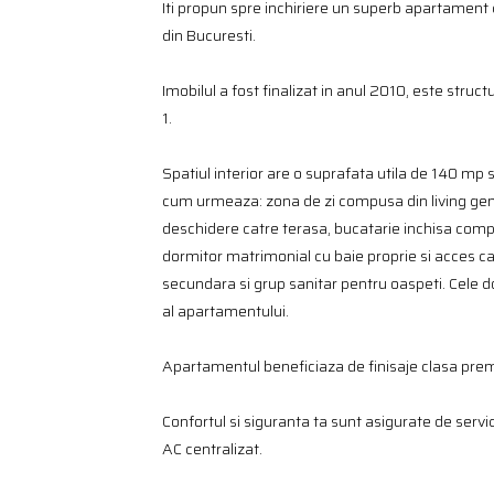
Iti propun spre inchiriere un superb apartament 
din Bucuresti.
Imobilul a fost finalizat in anul 2010, este struc
1.
Spatiul interior are o suprafata utila de 140 mp
cum urmeaza: zona de zi compusa din living gene
deschidere catre terasa, bucatarie inchisa comp
dormitor matrimonial cu baie proprie si acces c
secundara si grup sanitar pentru oaspeti. Cele 
al apartamentului.
Apartamentul beneficiaza de finisaje clasa premiu
Confortul si siguranta ta sunt asigurate de servic
AC centralizat.