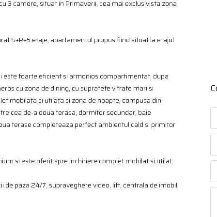
cu 3 camere, situat in Primaverii, cea mai exclusivista zona
turat S+P+5 etaje, apartamentul propus fiind situat la etajul
 si este foarte eficient si armonios compartimentat, dupa
C
ros cu zona de dining, cu suprafete vitrate mari si
let mobilata si utilata si zona de noapte, compusa din
atre cea de-a doua terasa, dormitor secundar, baie
doua terase completeaza perfect ambientul cald si primitor
m si este oferit spre inchiriere complet mobilat si utilat.
ii de paza 24/7, supraveghere video, lift, centrala de imobil,