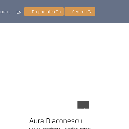
Proprietatea Ta
Cererea Ta
VORITE
EN
Aura Diaconescu
Senior Consultant & Founding Partner