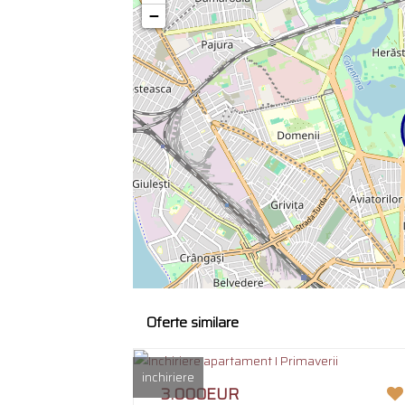
−
Oferte similare
inchiriere
3.000EUR