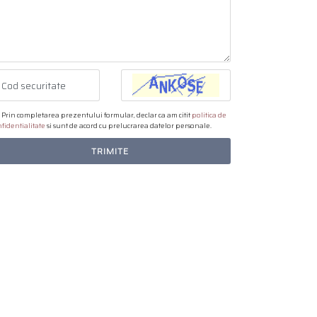
Prin completarea prezentului formular, declar ca am citit
politica de
fidentialitate
si sunt de acord cu prelucrarea datelor personale.
TRIMITE