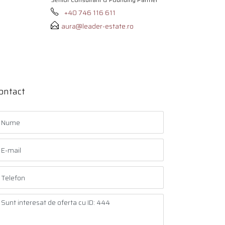
+40 746 116 611
aura@leader-estate.ro
ontact