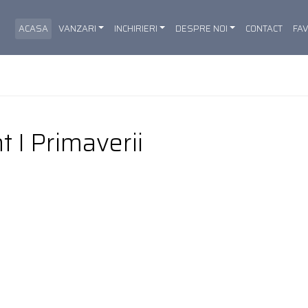
ACASA
VANZARI
INCHIRIERI
DESPRE NOI
CONTACT
FA
t I Primaverii