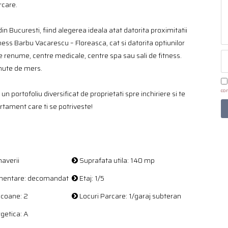
rcare.
n Bucuresti, fiind alegerea ideala atat datorita proximitatii
ness Barbu Vacarescu – Floreasca, cat si datorita optiunilor
de renume, centre medicale, centre spa sau sali de fitness.
inute de mers.
con
un portofoliu diversificat de proprietati spre inchiriere si te
rtament care ti se potriveste!
averii
Suprafata utila: 140 mp
entare: decomandat
Etaj: 1/5
coane: 2
Locuri Parcare: 1/garaj subteran
getica: A