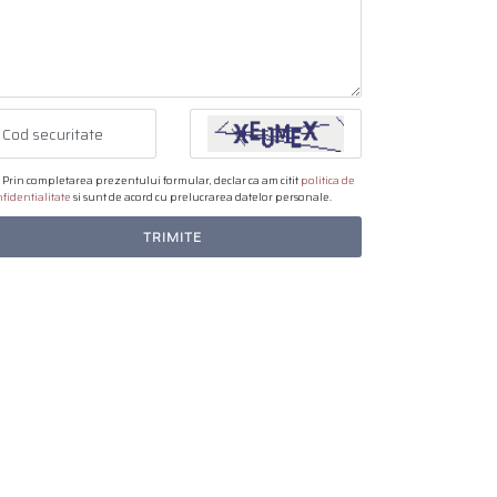
Prin completarea prezentului formular, declar ca am citit
politica de
fidentialitate
si sunt de acord cu prelucrarea datelor personale.
TRIMITE