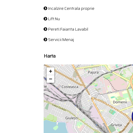
Incalzire:Centrala proprie
Lift:Nu
Pereti:Faianta Lavabil
Servicii:Menaj
Harta
+
−