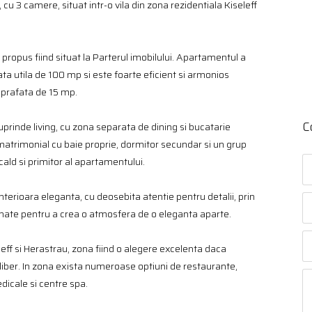
cu 3 camere, situat intr-o vila din zona rezidentiala Kiseleff
propus fiind situat la Parterul imobilului. Apartamentul a
ta utila de 100 mp si este foarte eficient si armonios
uprafata de 15 mp.
C
uprinde living, cu zona separata de dining si bucatarie
matrimonial cu baie proprie, dormitor secundar si un grup
ald si primitor al apartamentului.
rioara eleganta, cu deosebita atentie pentru detalii, prin
mbinate pentru a crea o atmosfera de o eleganta aparte.
leff si Herastrau, zona fiind o alegere excelenta daca
er liber. In zona exista numeroase optiuni de restaurante,
dicale si centre spa.