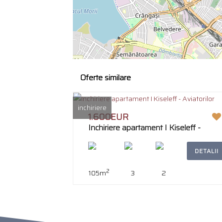
Oferte similare
inchiriere
1.600EUR
Inchiriere apartament I Kiseleff -
Aviatorilor
DETALII
2
105m
3
2