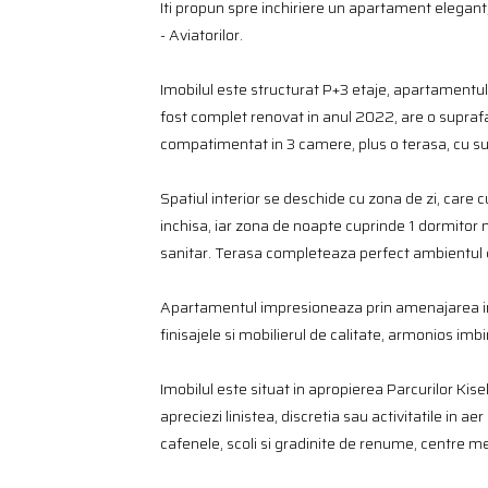
Iti propun spre inchiriere un apartament elegant, 
- Aviatorilor.
Imobilul este structurat P+3 etaje, apartamentul 
fost complet renovat in anul 2022, are o suprafa
compatimentat in 3 camere, plus o terasa, cu s
Spatiul interior se deschide cu zona de zi, care c
inchisa, iar zona de noapte cuprinde 1 dormitor 
sanitar. Terasa completeaza perfect ambientul c
Apartamentul impresioneaza prin amenajarea inte
finisajele si mobilierul de calitate, armonios i
Imobilul este situat in apropierea Parcurilor Kise
apreciezi linistea, discretia sau activitatile in a
cafenele, scoli si gradinite de renume, centre me