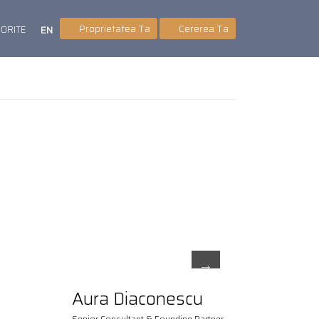
Proprietatea Ta
Cererea Ta
VORITE
EN
Aura Diaconescu
Senior Consultant & Founding Partner