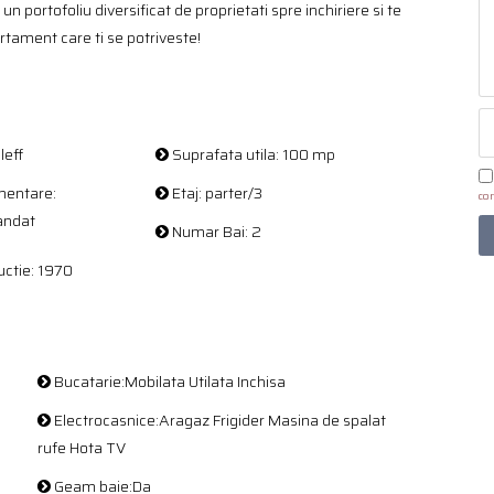
un portofoliu diversificat de proprietati spre inchiriere si te
rtament care ti se potriveste!
leff
Suprafata utila: 100 mp
entare:
Etaj: parter/3
con
andat
Numar Bai: 2
ctie: 1970
Bucatarie:Mobilata Utilata Inchisa
Electrocasnice:Aragaz Frigider Masina de spalat
rufe Hota TV
Geam baie:Da