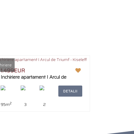
hiriere
1.499EUR
Inchiriere apartament I Arcul de
Triumf - Kiseleff
DETALII
2
95m
3
2