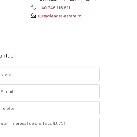
+40 746 116 611
aura@leader-estate.ro
ontact