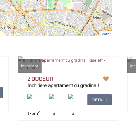
Leaflet
inchiriere
inc
2.000EUR
Inchiriere apartament cu gradina I
Kiseleff - Aviatorilor
DETALII
2
175m
3
3