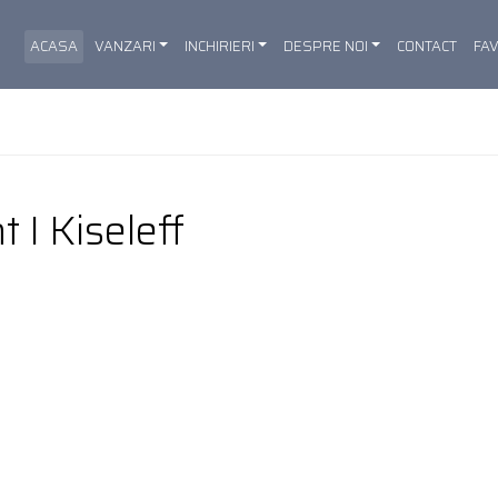
ACASA
VANZARI
INCHIRIERI
DESPRE NOI
CONTACT
FA
 I Kiseleff