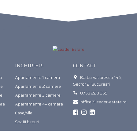
INCHIRIERI
CONTACT
a
Apartamente 1 camera
Barbu Vacarescu 145,
Sector 2, Bucuresti
re
Apartamente 2 camere
0753 223 355
re
Apartamente 3 camere
office@leader-estate.ro
ere
Apartamente 4+ camere
Case/vile
Spatii birouri