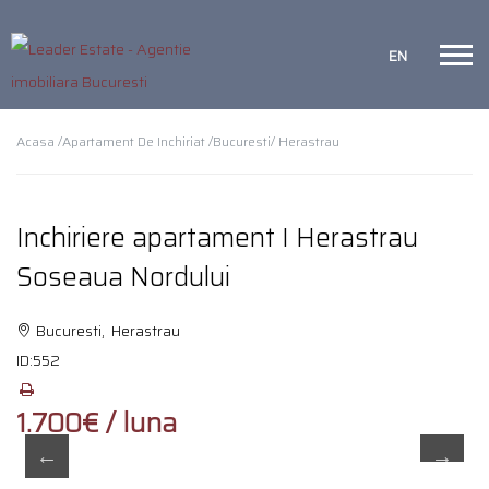
EN
Acasa /
Apartament De Inchiriat /
Bucuresti
/ Herastrau
Inchiriere apartament I Herastrau
Soseaua Nordului
Bucuresti, Herastrau
ID:
552
1.700€ / luna