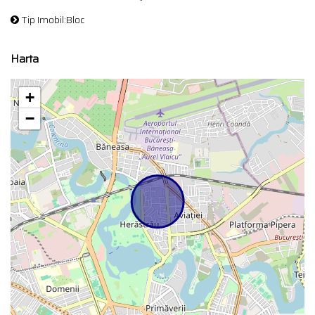
Tip Imobil:Bloc
Harta
+
−