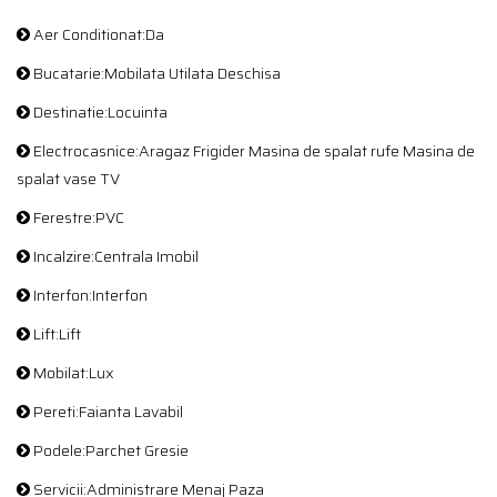
Aer Conditionat:Da
Bucatarie:Mobilata Utilata Deschisa
Destinatie:Locuinta
Electrocasnice:Aragaz Frigider Masina de spalat rufe Masina de
spalat vase TV
Ferestre:PVC
Incalzire:Centrala Imobil
Interfon:Interfon
Lift:Lift
Mobilat:Lux
Pereti:Faianta Lavabil
Podele:Parchet Gresie
Servicii:Administrare Menaj Paza