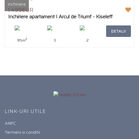
inchiriere
1.499EUR
Inchiriere apartament I Arcul de Triumf - Kiseleff
DETALII
2
95m
3
2
LINK-URI UTILE
ANPC
Termeni si conditii