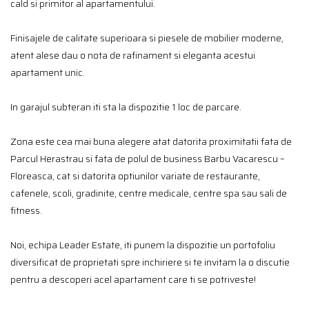
cald si primitor al apartamentului.
Finisajele de calitate superioara si piesele de mobilier moderne,
atent alese dau o nota de rafinament si eleganta acestui
apartament unic.
In garajul subteran iti sta la dispozitie 1 loc de parcare.
Zona este cea mai buna alegere atat datorita proximitatii fata de
Parcul Herastrau si fata de polul de business Barbu Vacarescu –
Floreasca, cat si datorita optiunilor variate de restaurante,
cafenele, scoli, gradinite, centre medicale, centre spa sau sali de
fitness.
Noi, echipa Leader Estate, iti punem la dispozitie un portofoliu
diversificat de proprietati spre inchiriere si te invitam la o discutie
pentru a descoperi acel apartament care ti se potriveste!