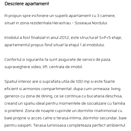
Descriere apartament
Iti propun spre inchiriere un superb apartament cu 3 camere,
situat in zona rezidentiala Herastrau – Soseaua Nordului.
Imobilul a fost finalizat in anul 2012, este structurat S+P+5 etaje,
apartamentul propus fiind situat la etajul 1 al imobilului.
Confortul si siguranta ta sunt asigurate de servicii de paza,
supraveghere video, lift, centrala de imobil.
Spatiul interior are o suprafata utila de 100 mp si este foarte
eficient si armonios compartimentat, dupa cum urmeaza: living
generos cu zona de dining, ce se continua cu bucataria deschisa,
creand un spatiu ideal pentru momentele de socializare cu familia
si prietenii. Zona de noapte cuprinde un dormitor matrimonial cu
baie proprie si acces catre o terasa intima, dormitor secundar, baie
pentru oaspeti. Terasa luminoasa completeaza perfect ambientul