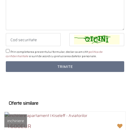
Prin completarea prezentului formular, declar ca am citit
politica de
confidentialitate
si sunt de acord cu prelucrarea datelor personale.
TRIMITE
Oferte similare
inchiriere
1.600EUR