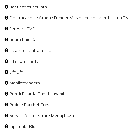
Destinatie:Locuinta
Electrocasnice:Aragaz Frigider Masina de spalat rufe Hota TV
Ferestre:PVC
Geam baie:Da
Incalzire:Centrala Imobil
Interfon:Interfon
Lift:Lift
Mobilat:Modern
Pereti:Faianta Tapet Lavabil
Podele:Parchet Gresie
Servicii:Administrare Menaj Paza
Tip Imobil:Bloc