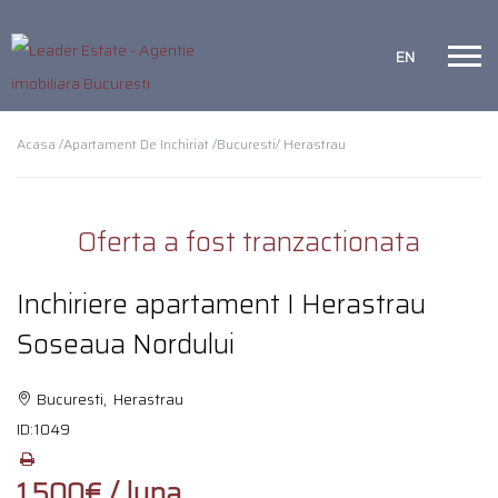
EN
Acasa /
Apartament De Inchiriat /
Bucuresti
/ Herastrau
Oferta a fost tranzactionata
Inchiriere apartament I Herastrau
Soseaua Nordului
Bucuresti, Herastrau
ID:
1049
1.500€ / luna