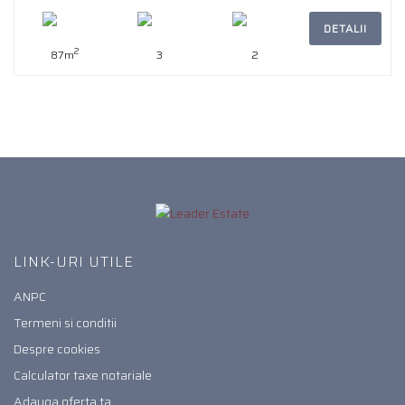
DETALII
2
87m
3
2
LINK-URI UTILE
ANPC
Termeni si conditii
Despre cookies
Calculator taxe notariale
Adauga oferta ta