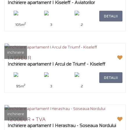
Inchiriere apartament I Kiseleff - Aviatorilor
DETALII
2
105m
3
2
inchiriere
1.499EUR
Inchiriere apartament I Arcul de Triumf - Kiseleff
DETALII
2
95m
3
2
inchiriere
1.200EUR + TVA
Inchiriere apartament I Herastrau - Soseaua Nordului