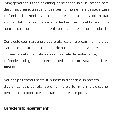
living generos cu zona de dining, ce se continua cu bucataria semi-
deschisa, creand un spatiu ideal pentru momentele de socializare
cu familia si prietenii si zona de noapte, compusa din 2 dormitoare
si 2 bai. Balconul completeaza perfect ambientul cald si primitor al
apartamentului, care este oferit spre inchiriere complet mobilat.
Zona este cea mai buna alegere atat datorita proximitatii fata de
Parcul Herastrau si fata de polul de business Barbu Vacarescu –
Floreasca, cat si datorita optiunilor variate de restaurante,
cafenele, scoli, gradinite, centre medicale, centre spa sau sali de
fitness.
Noi, echipa Leader Estate, iti punem la dispozitie un portofoliu
diversificat de proprietati spre inchiriere si te invitam la o discutie
pentru a descoperi acel apartament care ti se potriveste!
Caracteristici apartament