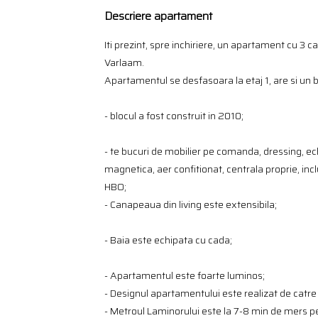
Descriere apartament
Iti prezint, spre inchiriere, un apartament cu 3 c
Varlaam.
Apartamentul se desfasoara la etaj 1, are si un ba
- blocul a fost construit in 2010;
- te bucuri de mobilier pe comanda, dressing, ec
magnetica, aer confitionat, centrala proprie, inc
HBO;
- Canapeaua din living este extensibila;
- Baia este echipata cu cada;
- Apartamentul este foarte luminos;
- Designul apartamentului este realizat de catre 
- Metroul Laminorului este la 7-8 min de mers pe