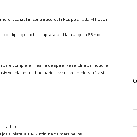
amere localizat in zona Bucurestii Noi, pe strada Mitropolit
lcon tip logie inchis; suprafata utila ajunge la 65 mp.
hipare complete: masina de spalat vase, plita pe inductie
lusiv vesela pentru bucatarie, TV cu pachetele Netflix si
C
un arhitect.
 jos si piata la 10-12 minute de mers pe jos.