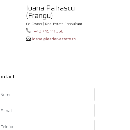
Ioana Patrascu
(Frangu)
Co-Owner | Real Estate Consultant
+40 745 111 356
ioana@leader-estate.ro
ontact