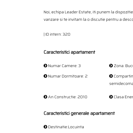
Noi, echipa Leader Estate, iti punem la dispozitie
vanzare si te invitam la o discutie pentru a desc
| ID intern: 320
Caracteristici apartament
Numar Camere: 3
Zona: Bucu
Numar Dormitoare: 2
Compartim
semidecom
An Constructie: 2010
Clasa Ener
Caracteristici generale apartament
Destinatie:Locuinta