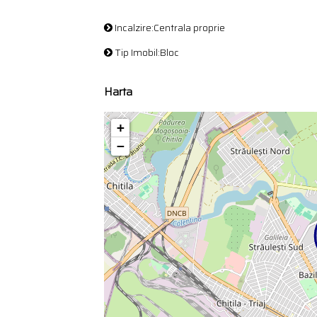
Incalzire:Centrala proprie
Tip Imobil:Bloc
Harta
+
−