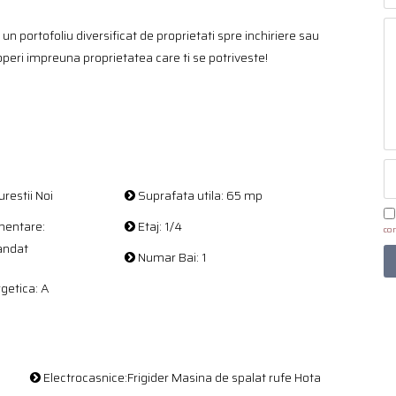
 un portofoliu diversificat de proprietati spre inchiriere sau
operi impreuna proprietatea care ti se potriveste!
restii Noi
Suprafata utila: 65 mp
entare:
Etaj: 1/4
con
andat
Numar Bai: 1
getica: A
Electrocasnice:Frigider Masina de spalat rufe Hota