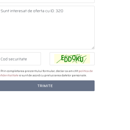
Prin completarea prezentului formular, declar ca am citit
politica de
fidentialitate
si sunt de acord cu prelucrarea datelor personale.
TRIMITE