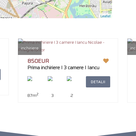
Leaflet
inchiriere
inc
850EUR
Prima inchiriere I 3 camere I Iancu
Nicolae -Privighetorilor
DETALII
2
87m
3
2