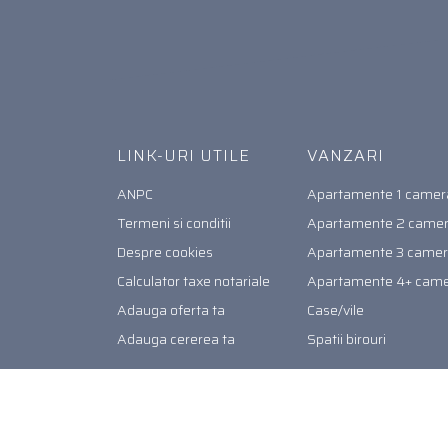
LINK-URI UTILE
VANZARI
ANPC
Apartamente 1 camer
Termeni si conditii
Apartamente 2 came
Despre cookies
Apartamente 3 came
Calculator taxe notariale
Apartamente 4+ cam
Adauga oferta ta
Case/vile
Adauga cererea ta
Spatii birouri
© 2026. Toate drepturile rezervate.