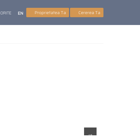
Proprietatea Ta
Cererea Ta
VORITE
EN