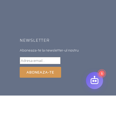
NEWSLETTER
Aboneaza-te la newsletter-ul nostru
ABONEAZA-TE
1
O solutie
Soft Imobiliar
si
Agentii imobiliare Bucuresti