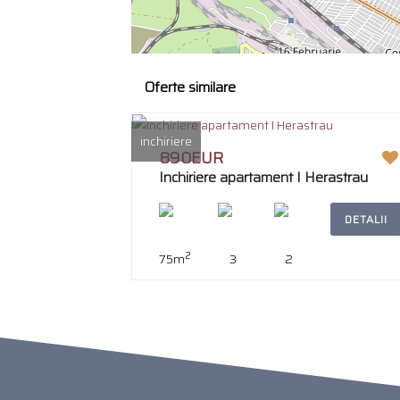
Oferte similare
inchiriere
890EUR
Inchiriere apartament I Herastrau
DETALII
2
75m
3
2