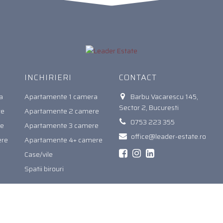
INCHIRIERI
CONTACT
a
Apartamente 1 camera
Barbu Vacarescu 145,
Sector 2, Bucuresti
re
Apartamente 2 camere
0753 223 355
re
Apartamente 3 camere
office@leader-estate.ro
ere
Apartamente 4+ camere
Case/vile
Spatii birouri