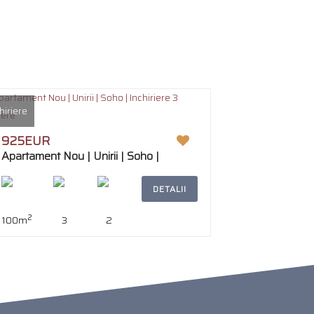
hiriere
925EUR
Apartament Nou | Unirii | Soho |
Inchiriere 3 Camere
DETALII
2
100m
3
2