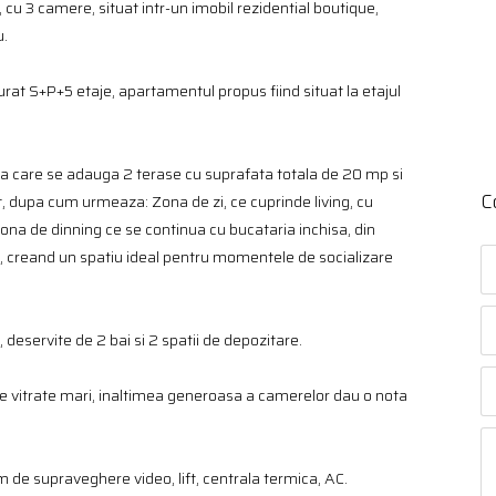
 cu 3 camere, situat intr-un imobil rezidential boutique,
u.
turat S+P+5 etaje, apartamentul propus fiind situat la etajul
, la care se adauga 2 terase cu suprafata totala de 20 mp si
C
, dupa cum urmeaza: Zona de zi, ce cuprinde living, cu
ona de dinning ce se continua cu bucataria inchisa, din
, creand un spatiu ideal pentru momentele de socializare
eservite de 2 bai si 2 spatii de depozitare.
etele vitrate mari, inaltimea generoasa a camerelor dau o nota
m de supraveghere video, lift, centrala termica, AC.