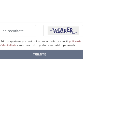
Prin completarea prezentului formular, declar ca am citit
politica de
fidentialitate
si sunt de acord cu prelucrarea datelor personale.
TRIMITE