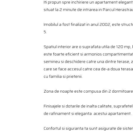
Iti propun spre inchiriere un apartament elegant,
situat la 2 minute de intrarea in Parcul Herastra
Imobilul a fost finalizat in anul 2002, este struc
5.
Spatiul interior are o suprafata utila de 120 mp
este foarte eficient si armonios compartimentat
semineu si deschidere catre una dintre terase, z
care se face accesul catre cea de-a doua terasa
cu familia si prietenii.
Zona de noapte este compusa din 2 dormitoare, d
Finisajele si dotarile de inalta calitate, supraf
de rafinament si eleganta acestui apartament.
Confortul si siguranta ta sunt asigurate de siste