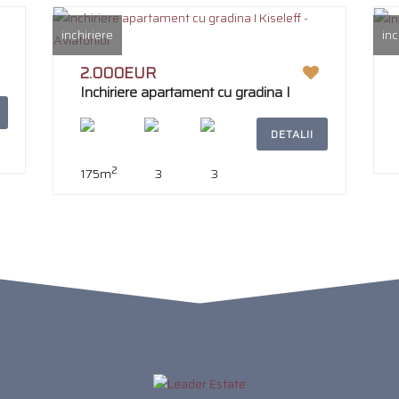
inchiriere
inc
2.000EUR
Inchiriere apartament cu gradina I
Kiseleff - Aviatorilor
DETALII
2
175m
3
3