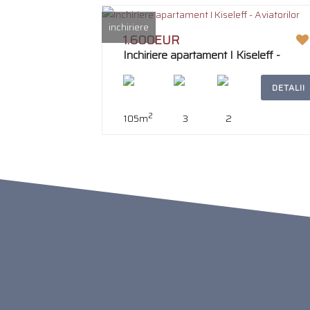
inchiriere
1.600EUR
Inchiriere apartament I Kiseleff -
Aviatorilor
DETALII
2
105m
3
2