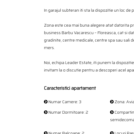
In garajul subteran iti sta la dispozitie un loc de 
Zona este cea mai buna alegere atat datorita pro
business Barbu Vacarescu – Floreasca, cat si dato
gradinite, centre medicale, centre spa sau sali d
mers.
Noi, echipa Leader Estate, iti punem la dispozitie 
invitam la o discutie pentru a descoperi acel apa
Caracteristici apartament
Numar Camere: 3
Zona: Avia
Numar Dormitoare: 2
Compartim
semidecom
Numar Balcoane: 2
Locuri Par