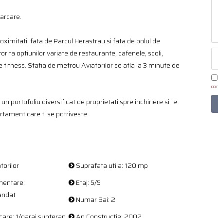
parcare.
ximitatii fata de Parcul Herastrau si fata de polul de
rita optiunilor variate de restaurante, cafenele, scoli,
e fitness. Statia de metrou Aviatorilor se afla la 3 minute de
con
un portofoliu diversificat de proprietati spre inchiriere si te
rtament care ti se potriveste.
torilor
Suprafata utila: 120 mp
entare:
Etaj: 5/5
andat
Numar Bai: 2
care: 1/garaj subteran
An Constructie: 2002