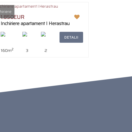
hiriere
1.850EUR
Inchiriere apartament I Herastrau
DETALII
2
160m
3
2