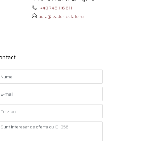
+40 746 116 611
aura@leader-estate.ro
ontact