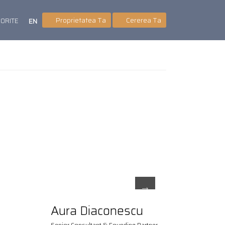
Proprietatea Ta
Cererea Ta
VORITE
EN
Aura Diaconescu
Senior Consultant & Founding Partner