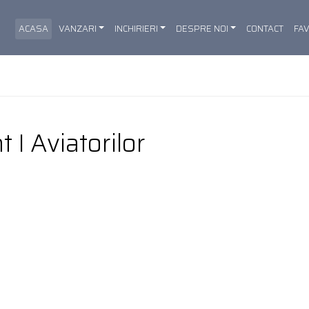
ACASA
VANZARI
INCHIRIERI
DESPRE NOI
CONTACT
FA
 I Aviatorilor