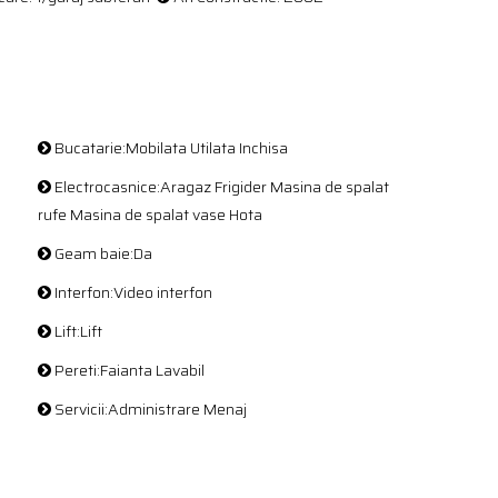
Bucatarie:Mobilata Utilata Inchisa
Electrocasnice:Aragaz Frigider Masina de spalat
rufe Masina de spalat vase Hota
Geam baie:Da
Interfon:Video interfon
Lift:Lift
Pereti:Faianta Lavabil
Servicii:Administrare Menaj