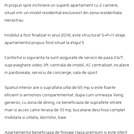
Iti propun spre inchiriere un superb apartament cu 2 camere,
situat intr-un imobil residential exclusivist din zona rezidentiala
Herastrau.
Imobilul a fost finalizat in anul 2018, este structurat S+P+11 etaje,
apartamentul propus fiind situat la etajul 5.
Confortul si siguranta ta sunt asigurate de servicii de paza 24/7,
supraveghere video, lift, centrala de imobil, AC centralizat, incalzire
in pardoseala, serviciu de concierge, sala de sport.
Spatiul interior are o suprafata utila de 65 mp si este foarte
eficient si armonios compartimentat, dupa cum urmeaza: living
generos, cu zona de dining, ce beneficiaza de suprafete vitrate
mari si acces catre terasa de 10 mp, bucatarie deschisa complet
mobilata si utilata, dormitor, baie.
Apartamentul beneficiaza de finisaje clasa premium si este oferit