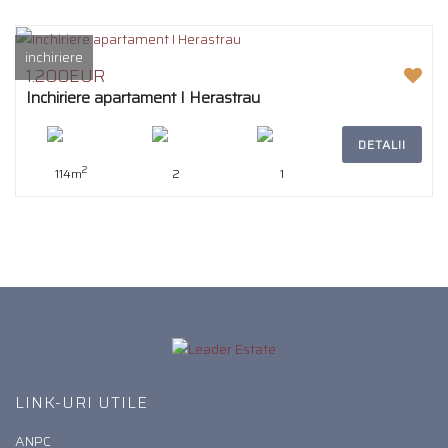
inchiriere
1.200EUR
Inchiriere apartament I Herastrau
DETALII
2
114m
2
1
LINK-URI UTILE
ANPC