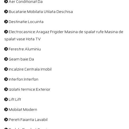
Aer Conditionat:Da
Bucatarie:Mobilata Utilata Deschisa
Destinatie:Locuinta
Electrocasnice:Aragaz Frigider Masina de spalat rufe Masina de
spalat vase Hota TV
Ferestre:Aluminiu
Geam baie:Da
Incalzire:Centrala Imobil
Interfon:Interfon
Izolatii termice:Exterior
Lift:Lift
Mobilat:Modern
Pereti:Faianta Lavabil