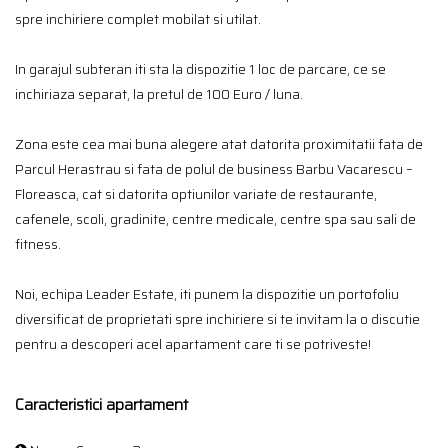
spre inchiriere complet mobilat si utilat.
In garajul subteran iti sta la dispozitie 1 loc de parcare, ce se
inchiriaza separat, la pretul de 100 Euro / luna.
Zona este cea mai buna alegere atat datorita proximitatii fata de
Parcul Herastrau si fata de polul de business Barbu Vacarescu –
Floreasca, cat si datorita optiunilor variate de restaurante,
cafenele, scoli, gradinite, centre medicale, centre spa sau sali de
fitness.
Noi, echipa Leader Estate, iti punem la dispozitie un portofoliu
diversificat de proprietati spre inchiriere si te invitam la o discutie
pentru a descoperi acel apartament care ti se potriveste!
Caracteristici apartament