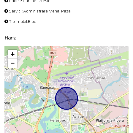
Podele:Parchet Gresie
Servicii:Administrare Menaj Paza
Tip Imobil:Bloc
Harta
+
−