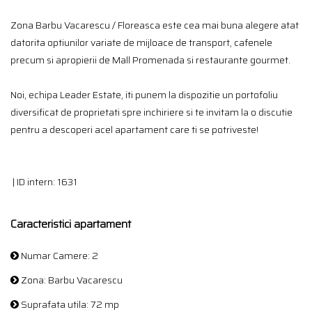
Zona Barbu Vacarescu / Floreasca este cea mai buna alegere atat
datorita optiunilor variate de mijloace de transport, cafenele
precum si apropierii de Mall Promenada si restaurante gourmet.
Noi, echipa Leader Estate, iti punem la dispozitie un portofoliu
diversificat de proprietati spre inchiriere si te invitam la o discutie
pentru a descoperi acel apartament care ti se potriveste!
| ID intern: 1631
Caracteristici apartament
Numar Camere: 2
Zona: Barbu Vacarescu
Suprafata utila: 72 mp