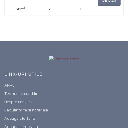
DETALII
2
66m
2
1
LINK-URI UTILE
ANPC
Termeni si conditii
Despre cookies
Calculator taxe notariale
Adauga oferta ta
Adauga cererea ta