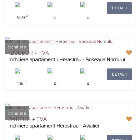
DETALII
2
120m
2
2
inchiriere
1.200EUR + TVA
Inchiriere apartament I Herastrau - Soseaua Nordului
DETALII
2
119m
2
2
inchiriere
840EUR + TVA
Inchiriere apartament Herastrau - Aviatiei