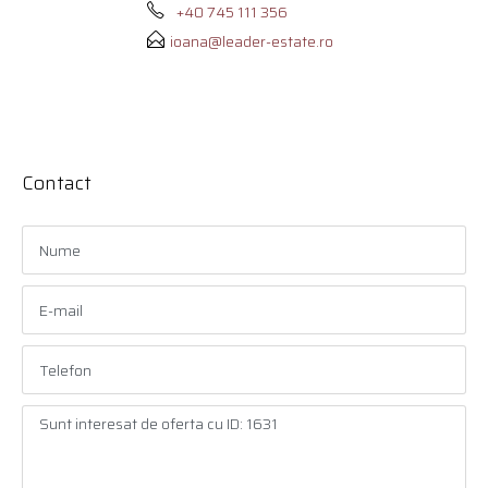
+40 745 111 356
ioana@leader-estate.ro
Contact