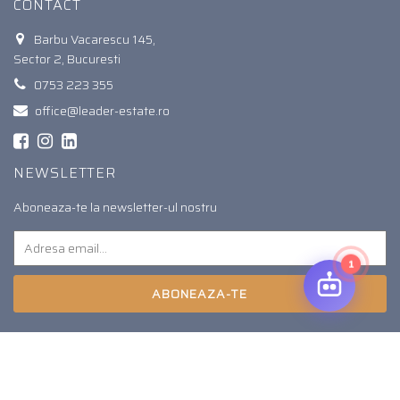
CONTACT
Barbu Vacarescu 145,
Sector 2, Bucuresti
0753 223 355
office@leader-estate.ro
NEWSLETTER
Aboneaza-te la newsletter-ul nostru
1
ABONEAZA-TE
© 2026. Toate drepturile rezervate.
O solutie
Soft Imobiliar
si
Agentii imobiliare Bucuresti