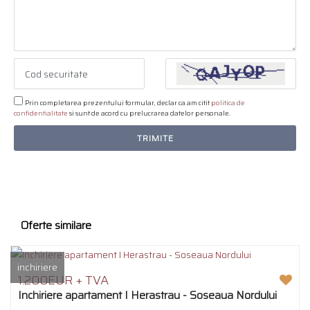
Prin completarea prezentului formular, declar ca am citit
politica de
confidentialitate
si sunt de acord cu prelucrarea datelor personale.
TRIMITE
Oferte similare
inchiriere
1.200EUR + TVA
Inchiriere apartament I Herastrau - Soseaua Nordului