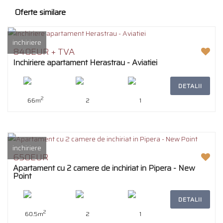
Oferte similare
inchiriere
840EUR + TVA
Inchiriere apartament Herastrau - Aviatiei
DETALII
2
66m
2
1
inchiriere
650EUR
Apartament cu 2 camere de inchiriat in Pipera - New
Point
DETALII
2
60.5m
2
1