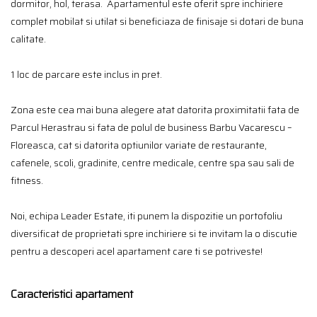
dormitor, hol, terasa. Apartamentul este oferit spre inchiriere
complet mobilat si utilat si beneficiaza de finisaje si dotari de buna
calitate.
1 loc de parcare este inclus in pret.
Zona este cea mai buna alegere atat datorita proximitatii fata de
Parcul Herastrau si fata de polul de business Barbu Vacarescu –
Floreasca, cat si datorita optiunilor variate de restaurante,
cafenele, scoli, gradinite, centre medicale, centre spa sau sali de
fitness.
Noi, echipa Leader Estate, iti punem la dispozitie un portofoliu
diversificat de proprietati spre inchiriere si te invitam la o discutie
pentru a descoperi acel apartament care ti se potriveste!
Caracteristici apartament