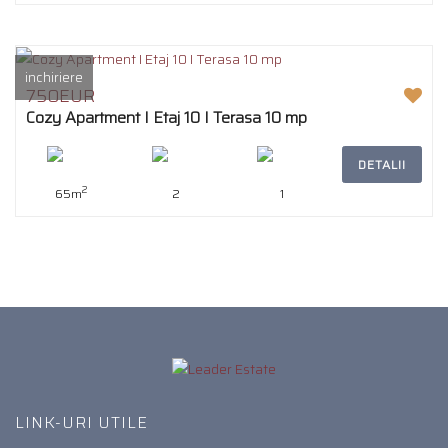
inchiriere
750EUR
Cozy Apartment I Etaj 10 I Terasa 10 mp
DETALII
2
65m
2
1
LINK-URI UTILE