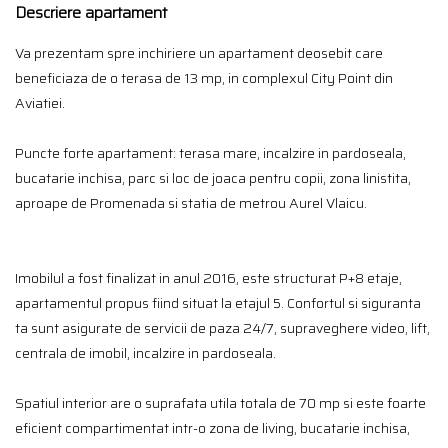
Descriere apartament
Va prezentam spre inchiriere un apartament deosebit care
beneficiaza de o terasa de 13 mp, in complexul City Point din
Aviatiei.
Puncte forte apartament: terasa mare, incalzire in pardoseala,
bucatarie inchisa, parc si loc de joaca pentru copii, zona linistita,
aproape de Promenada si statia de metrou Aurel Vlaicu.
Imobilul a fost finalizat in anul 2016, este structurat P+8 etaje,
apartamentul propus fiind situat la etajul 5. Confortul si siguranta
ta sunt asigurate de servicii de paza 24/7, supraveghere video, lift,
centrala de imobil, incalzire in pardoseala.
Spatiul interior are o suprafata utila totala de 70 mp si este foarte
eficient compartimentat intr-o zona de living, bucatarie inchisa,