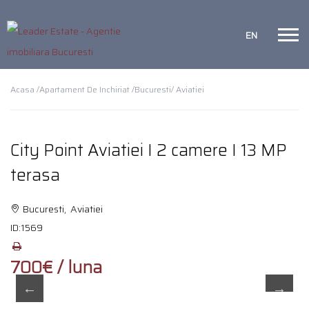
EN
Acasa /
Apartament De Inchiriat /
Bucuresti
/ Aviatiei
City Point Aviatiei I 2 camere I 13 MP
terasa
Bucuresti, Aviatiei
ID:
1569
700€ / luna