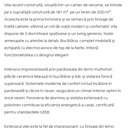
Vila recent construită, situată într-un cartier de renume, se întinde
pe o suprafață construită de 181 m², pe un teren de 200 m².
Aceasta este la prima închiriere și se remarcă prin finisaje de
înaltă calitate, oferind un stil de viață modern și confortabil. Vila
dispune de 3 dormitoare spațioase și un living generos, toate
amenajate cu atenție la detalii. Bucătăria, complet mobilată și
echipată cu electrocasnice de top de la Nolte, îmbină
funcționalitatea cu designul elegant.
Interiorul impresionează prin pardoseala din lemn multistrat,
plăcile ceramice Marazzi în bucătărie și băi, și izolarea fonică
superioară. Sistemele moderne de confort includ încălzire în
pardoseală și răcire în tavan, asigurând un climat interior optim în
orice sezon. Feroneria de aluminiu și izolația exterioară cu
polistiren contribuie la eficiența energetică a casei, certificată
pentru standardele nZEB.
Exteriorul vilei este la fel de impresionant, cu finisaje din lemn,