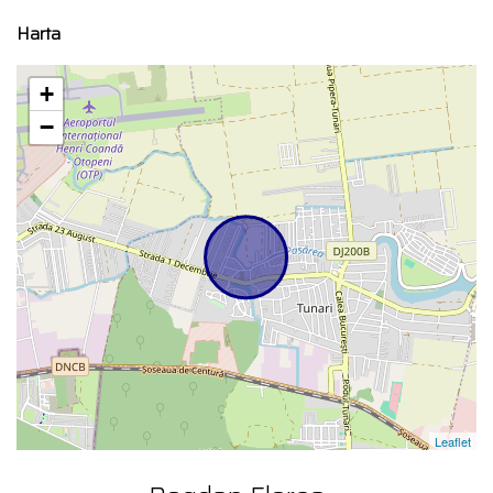
Harta
+
−
Leaflet