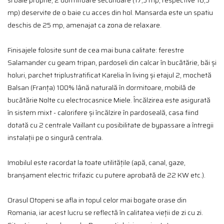
si baie proprie, 2 dormitoare secundare (17,5 mp, respective 16,5
mp) deservite de o baie cu acces din hol. Mansarda este un spatiu
deschis de 25 mp, amenajat ca zona de relaxare.
Finisajele folosite sunt de cea mai buna calitate: ferestre
Salamander cu geam tripan, pardoseli din calcar în bucătărie, băi și
holuri, parchet triplustratificat Karelia în living și etajul 2, mochetă
Balsan (Franța) 100% lână naturală în dormitoare, mobilă de
bucătărie Nolte cu electrocasnice Miele. Încălzirea este asigurată
în sistem mixt - calorifere și încălzire în pardoseală, casa fiind
dotată cu 2 centrale Vaillant cu posibilitate de bypassare a întregii
instalații pe o singură centrala.
Imobilul este racordat la toate utilitățile (apă, canal, gaze,
branșament electric trifazic cu putere aprobată de 22 KW etc.).
Orasul Otopeni se afla in topul celor mai bogate orase din
Romania, iar acest lucru se reflectă în calitatea vieții de zi cu zi.