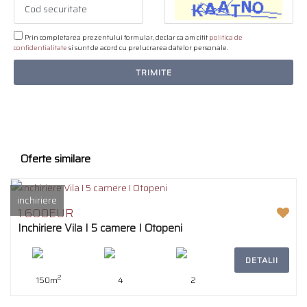
Prin completarea prezentului formular, declar ca am citit
politica de
confidentialitate
si sunt de acord cu prelucrarea datelor personale.
TRIMITE
Oferte similare
inchiriere
1.600EUR
Inchiriere Vila I 5 camere I Otopeni
DETALII
2
150m
4
2