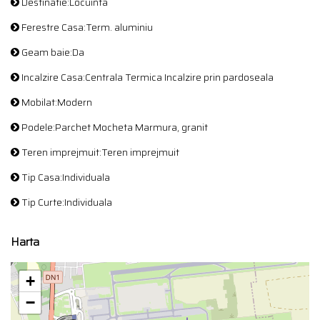
Destinatie:Locuinta
Ferestre Casa:Term. aluminiu
Geam baie:Da
Incalzire Casa:Centrala Termica Incalzire prin pardoseala
Mobilat:Modern
Podele:Parchet Mocheta Marmura, granit
Teren imprejmuit:Teren imprejmuit
Tip Casa:Individuala
Tip Curte:Individuala
Harta
+
−