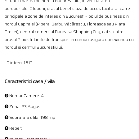
Situat in partea de nord a Bucurestiului, in vecinatatea
aeroportului Otopeni, orasul beneficiaza de acces facil atat catre
principalele zone de interes din București – polul de business din
nordul Capitalei (Pipera, Barbu Văcărescu, Floreasca sau Piata
Presei), centrul comercial Baneasa Shopping City, cat si catre
orasul Ploiesti. Liniile de transport in comun asigura conexiunea cu
nordul si centrul Bucurestiului.
ID intern: 1613
Caracteristici casa / vila
Numar Camere: 4
Zona: 23 August
Suprafata utila: 198 mp
Reper: