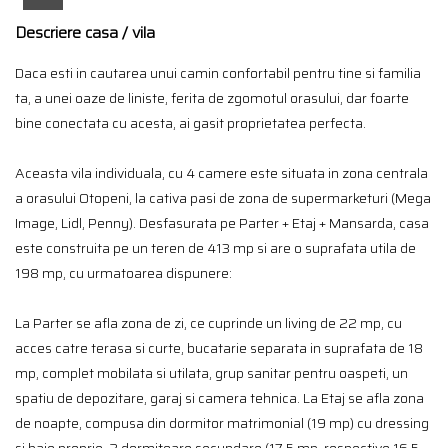
Descriere casa / vila
Daca esti in cautarea unui camin confortabil pentru tine si familia
ta, a unei oaze de liniste, ferita de zgomotul orasului, dar foarte
bine conectata cu acesta, ai gasit proprietatea perfecta.
Aceasta vila individuala, cu 4 camere este situata in zona centrala
a orasului Otopeni, la cativa pasi de zona de supermarketuri (Mega
Image, Lidl, Penny). Desfasurata pe Parter + Etaj + Mansarda, casa
este construita pe un teren de 413 mp si are o suprafata utila de
198 mp, cu urmatoarea dispunere:
La Parter se afla zona de zi, ce cuprinde un living de 22 mp, cu
acces catre terasa si curte, bucatarie separata in suprafata de 18
mp, complet mobilata si utilata, grup sanitar pentru oaspeti, un
spatiu de depozitare, garaj si camera tehnica. La Etaj se afla zona
de noapte, compusa din dormitor matrimonial (19 mp) cu dressing